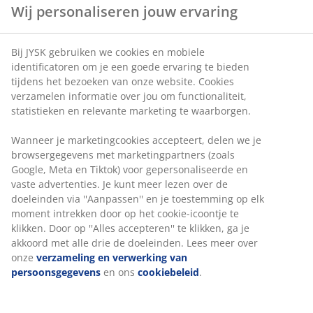
Afmetingen:
B120 x L200 cm. Hoogte: 8 cm
AIR traagschuim:
Drukverlagend en elastisch
®
GREENFIRST
tijk:
Met anti-huisstofmijt
eigenschappen
Bamboehoutskool:
Absorbeert vocht en geur
Gewatteerde tijk:
AIR traagschuim
®
OEKO-TEX
STANDARD 100:
Getest op
schadelijke stoffen
®
WELLPUR
:
Scandinavisch merk voor
slaapbenodigdheden, exclusief verkrijgbaar bij
JYSK
Wij personaliseren jouw ervaring
AIR traagschuim
Het AIR traagschuim vormt zich precies naar je
Bij JYSK gebruiken we cookies en mobiele identificatoren om je
lichaam, waardoor je comfortabel in het matras