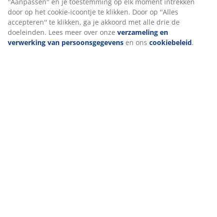
comfortlagen, met pocketveren en polyetherschuim,
die elk bijdragen aan de dikte en algehele
ondersteuning. Samen zorgen deze elementen voor
gerichte ondersteuning en een evenwichtig comfort
gedurende de hele nacht.
Pocketveren
De kern van het matras bestaat uit een 13 cm dikke
laag pocketveren met 324 veren per m². De veren
creëren een flexibel en ondersteunend matras dat zich
aanpast aan de contouren van je lichaam in elke
slaappositie. Elke veer is omhuld door een eigen
stoffen zakje, waardoor onafhankelijke beweging
mogelijk is. Dit verhoogt het comfort en minimaliseert
geluid voor een meer rustgevende slaap.
Polyetherschuim
De polyetherschuimlaag biedt stevige ondersteuning
en is geschikt voor dagelijks gebruik. Het is een
veelgebruikt type schuim.