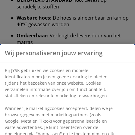
schadelijke stoffen
Wasbare hoes:
De hoes is afneembaar en kan op
40°C gewassen worden
Omkeerbaar:
Verlengt de levensduur van het
matras
Stevig matras
Een stevig matras helpt je lichaamsgewicht gelijkmatig
te verdelen, wat zorgt voor een stabiel slaapoppervlak
en verbeterde ondersteuning gedurende de hele
nacht. Hoewel comfort per persoon verschilt, geldt
over het algemeen: hoe zwaarder je bent, hoe steviger
je matras moet zijn, en omgekeerd. Het matras moet
zacht of stevig genoeg zijn om je wervelkolom in een
rechte lijn te houden.
Polyetherschuim
Polyetherschuim is een veelgebruikt type schuim dat
stevige ondersteuning biedt en geschikt is voor