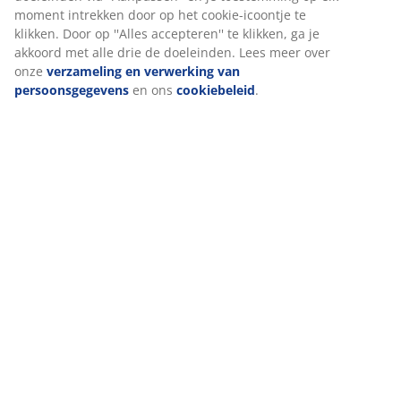
dagelijks slaapcomfort.
OEKO-TEX® STANDARD 100
Dit product is OEKO-TEX® STANDARD 100
gecertificeerd. Dit betekent dat elk onderdeel is getest
door onafhankelijke OEKO-TEX® instituten en voldoet
aan strenge limieten voor schadelijke stoffen.
Wasbare hoes
De matras heeft een hoes met rits die gemakkelijk te
verwijderen is en in de machine gewassen kan worden
op 40°C om hem fris en schoon te houden.
Omkeerbaar
Je kunt het matras omdraaien van boven naar beneden
en van hoofd- naar voeteneinde. Dit helpt overmatig
gebruik op dezelfde plekken te voorkomen en verlengt
de levensduur van het matras.
Fabrieksgeur verdwijnt na verloop van tijd
Wanneer je een nieuw matras in gebruik neemt, kun je
een lichte fabrieksgeur waarnemen. Deze is volkomen