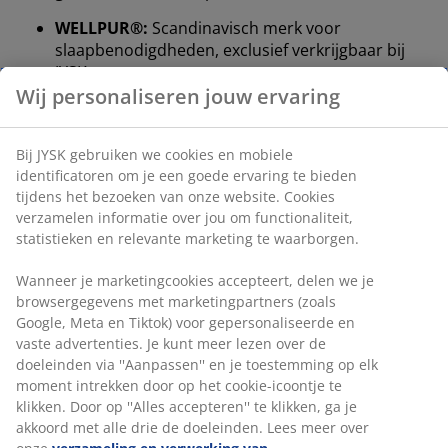
WELLPUR®:
Scandinavisch merk voor
slaapbenodigdheden, exclusief verkrijgbaar bij
JYSK
Wij personaliseren jouw ervaring
100 dagen proefperiode en 25 jaar garantie:
Een
betrouwbare en duurzame keuze
Bij JYSK gebruiken we cookies en mobiele
Hard matras
identificatoren om je een goede ervaring te bieden
Een hard matras helpt je lichaamsgewicht gelijkmatig
tijdens het bezoeken van onze website. Cookies
te verdelen, wat zorgt voor een stabiel slaapoppervlak
verzamelen informatie over jou om functionaliteit,
en verbeterde ondersteuning gedurende de hele
statistieken en relevante marketing te waarborgen.
nacht. Hoewel comfort per persoon verschilt, geldt
over het algemeen: hoe zwaarder je bent, hoe steviger
Wanneer je marketingcookies accepteert, delen we je
je matras moet zijn, en omgekeerd. De matras moet
browsergegevens met marketingpartners (zoals
zacht of stevig genoeg zijn om je wervelkolom in een
Google, Meta en Tiktok) voor gepersonaliseerde en
rechte lijn te houden.
vaste advertenties. Je kunt meer lezen over de
doeleinden via ''Aanpassen'' en je toestemming op elk
Verkoelend effect
moment intrekken door op het cookie-icoontje te
De kern bevat gel die je lichaamswarmte absorbeert en
klikken. Door op ''Alles accepteren'' te klikken, ga je
afvoert, waardoor je direct een verkoelend gevoel
akkoord met alle drie de doeleinden. Lees meer over