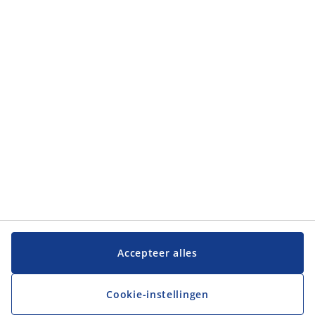
Categorieën
Categorieën
Klantenservice
Klantenservice
JYSK
JYSK
Hoofdkantoor
Volg JYSK
Accepteer alles
Cookie-instellingen