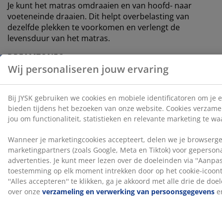
Je kunt het matras omdraaien en van hoofd- naar
voeteneinde draaien. Dit helpt overbelasting van
dezelfde plekken te voorkomen en verlengt de
levensduur van het matras.
DREAMZONE®
DREAMZONE® streeft ernaar je slaap te verbeteren
met individuele oplossingen in matrassen en bedden.
Kwaliteit en functionaliteit zijn essentieel en dat is al zo
sinds de oprichting in Denemarken in 2003.
DREAMZONE® is exclusief verkrijgbaar bij JYSK.
100 dagen proefperiode en 25 jaar verlengde
garantie
Je krijgt 100 dagen de tijd om je nieuwe JYSK GOLD
schuimmatras thuis te testen. Bent je niet helemaal
tevreden, dan kun je het omruilen voor een ander
model. Alle GOLD schuimmatrassen worden geleverd
met een verlengde garantie van 25 jaar.
Fabrieksgeur verdwijnt na verloop van tijd