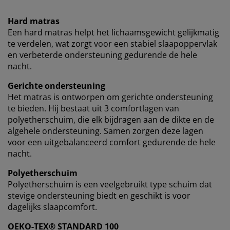
Wij personaliseren jouw ervaring
Hard matras
Een hard matras helpt het lichaamsgewicht gelijkmatig
te verdelen, wat zorgt voor een stabiel slaapoppervlak
Bij JYSK gebruiken we cookies en mobiele
en verbeterde ondersteuning gedurende de hele
identificatoren om je een goede ervaring te bieden
nacht.
tijdens het bezoeken van onze website. Cookies
verzamelen informatie over jou om functionaliteit,
Gerichte ondersteuning
statistieken en relevante marketing te waarborgen.
Het matras is ontworpen om gerichte ondersteuning
te bieden. Hij bestaat uit 3 comfortlagen van
Wanneer je marketingcookies accepteert, delen we je
polyetherschuim, die elk bijdragen aan de dikte en de
browsergegevens met marketingpartners (zoals
algehele ondersteuning. Samen zorgen deze lagen
Google, Meta en Tiktok) voor gepersonaliseerde en
voor een uitgebalanceerd comfort gedurende de hele
vaste advertenties. Je kunt meer lezen over de
nacht.
doeleinden via ''Aanpassen'' en je toestemming op elk
moment intrekken door op het cookie-icoontje te
Polyetherschuim
klikken. Door op ''Alles accepteren'' te klikken, ga je
Polyetherschuim is een veelgebruikt type schuim dat
akkoord met alle drie de doeleinden. Lees meer over
stevige ondersteuning biedt en geschikt is voor
onze
verzameling en verwerking van
dagelijks slaapcomfort.
persoonsgegevens
en ons
cookiebeleid
.
OEKO-TEX® STANDARD 100