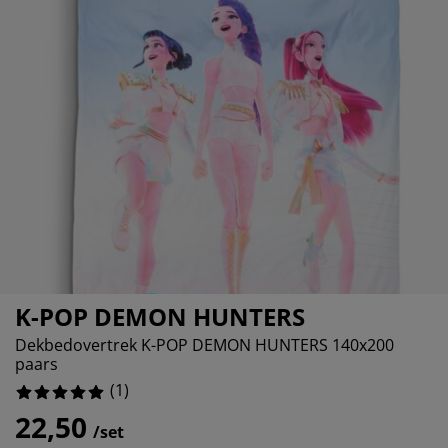
ubelonderhoud en accessoires
itenverlichting
0%
rgordijnen
eslakens
dframes
rlichting
0%
amfolie
mperen
edingkasten
edbodems
ishoud
0%
cessoires
aapkamermeubels
ttenbodems
nderkamer
0%
ndermatrassen
ssen en strijken
nderbedden
K-POP DEMON HUNTERS
Dekbedovertrek K-POP DEMON HUNTERS 140x200
paars
(
1
)
22,50
/set