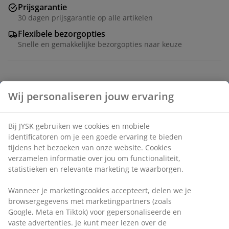
Prijsgarantie
30 dagen prijsgarantie op alle artikelen
Flexibele bezorgopties
Snelle en gemakkelijke bezorgopties naar keuze
Artikelnummer: 1818202
Specificaties
Beoordelingen
(
0
)
Levering