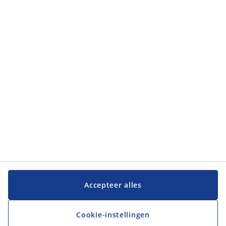
Categorieën
Categorieën
Klantenservice
Klantenservice
JYSK
JYSK
Hoofdkantoor
Volg JYSK