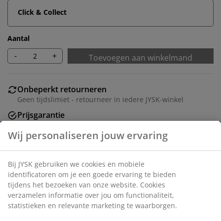
Click & Collect
Aantal
-
+
Toevoegen aan winkelmand
Onbeperkt retourneren
Geen tijdslimiet - retourneer in iedere JYSK-winkel
Prijsgarantie
30 dagen prijsgarantie op alle artikelen
Flexibele bezorgopties
Snelle en gemakkelijke bezorgopties naar keuze
Artikelnummer: 1823400