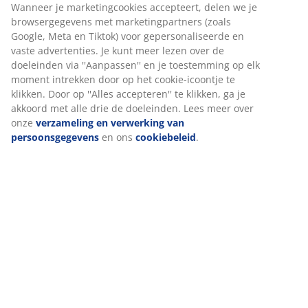
Specificaties
Beoordelingen
(
0
)
Over het merk
Levering