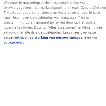
schudden. De siliconencoating maakt de vezels zacht
en glad, wat zorgt voor een aangenaam gevoel en
voorkomt dat ze in de knoop raken. Vulgewicht: 1200 g.
Katoenen stof
Katoen is ademend en voelt zacht en natuurlijk aan,
waardoor je 's nachts comfortabel slaapt.
Wassen
Het dekbed kan in de machine gewassen worden op
60°C om het fris en schoon te houden. Wassen op 60°C
of hoger verwijdert ongewenste huisstofmijten uit de
stof. Gebruik een geschikt wasmiddel voor vezelvulling.
OEKO-TEX® STANDARD 100
Dit product is OEKO-TEX® STANDARD 100
gecertificeerd. Dit betekent dat elk onderdeel is getest
door onafhankelijke OEKO-TEX® instituten en voldoet
aan strenge limieten voor schadelijke stoffen.
KRONBORG®
Sinds de oprichting in Denemarken in de jaren 40 heeft