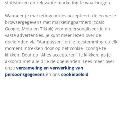
een koel en een warm, die afzonderlijk of
gecombineerd gebruikt kunnen worden voor een extra
warm dekbed. Zo kun je de warmte van het dekbed het
hele jaar door aanpassen aan je voorkeuren. Een
praktisch knoopsysteem maakt het mogelijk om de
twee dekbedden eenvoudig aan elkaar te bevestigen of
van elkaar te scheiden, waardoor je drie
warmteniveaus in één flexibele oplossing krijgt.
Gesiliconiseerde, spiraalvormige holle vezels
Spiraalvormige vezels vergroten het volume
aanzienlijk. Door hun driedimensionale vorm veren ze
tegen elkaar en behouden ze hun volheid. De holtes in
de holle vezels houden lucht vast, waardoor ze licht
aanvoelen, veerkrachtig zijn en het dekbed beter
isoleert. De siliconencoating maakt de vezels zacht en
glad, wat zorgt voor een aangenaam gevoel en
voorkomt dat ze in de knoop raken. Vulgewicht 400/800
g.
Polyesterstof