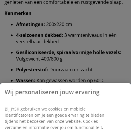
genieten van een comfortabele en rustgevende slaap.
Kenmerken
Afmetingen:
200x220 cm
4-seizoenen dekbed:
3 warmteniveaus in één
verstelbaar dekbed
Gesiliconiseerde, spiraalvormige holle vezels:
Vulgewicht 400/800 g
Polyesterstof:
Duurzaam en zacht
Wassen:
Kan gewassen worden op 60°C
OEKO-TEX® STANDARD 100:
Getest op
schadelijke stoffen
5 jaar garantie:
Een duurzame keuze
4-seizoenen dekbed
Een 4-seizoenen dekbed bestaat uit twee dekbedden: