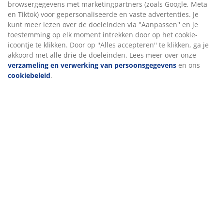
Europees muskuseendendons
De vulling van dit dekbed bestaat voor 100% uit
Europees muskuseendendons. Hoe meer dons, hoe
lichter en warmer het dekbed aanvoelt. De fijne
donsvezels houden lucht vast voor een licht en
isolerend gevoel. Vulgewicht: 550 g.
Katoenen stof
Katoen is ademend en voelt zacht en natuurlijk aan,
waardoor je je 's nachts comfortabel voelt.
Wassen
Het dekbed kan in de machine gewassen worden op 60
°C om het fris en schoon te houden. Wassen op 60 °C
of hoger verwijdert ongewenste huisstofmijten uit de
stof. Gebruik een geschikt, enzymvrij wasmiddel voor
natuurlijke vulling.
NOMITE®
Dekbedden en kussens met het NOMITE®-label hebben
een bijzonder dicht geweven hoes. Dit helpt de
penetratie van huisstofmijten te verminderen en maakt