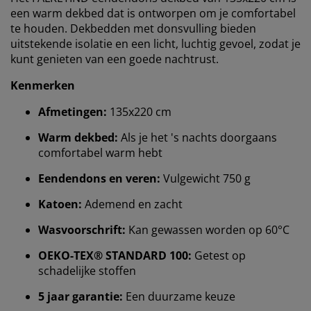
een warm dekbed dat is ontworpen om je comfortabel
te houden. Dekbedden met donsvulling bieden
uitstekende isolatie en een licht, luchtig gevoel, zodat je
kunt genieten van een goede nachtrust.
Kenmerken
Afmetingen:
135x220 cm
Warm dekbed:
Als je het 's nachts doorgaans
comfortabel warm hebt
Eendendons en veren:
Vulgewicht 750 g
Katoen:
Ademend en zacht
Wij personaliseren jouw ervaring
Wasvoorschrift:
Kan gewassen worden op 60°C
OEKO-TEX® STANDARD 100:
Getest op
Bij JYSK gebruiken we cookies en mobiele
schadelijke stoffen
identificatoren om je een goede ervaring te bieden
tijdens het bezoeken van onze website. Cookies
5 jaar garantie:
Een duurzame keuze
verzamelen informatie over jou om functionaliteit,