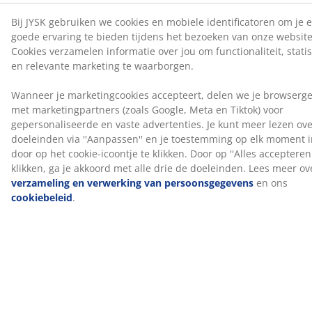
waardoor je 's nachts comfortabel slaapt.
Wassen
Het dekbed kan in de machine gewassen worden op
60°C om het fris en schoon te houden. Wassen op 60°C
of hoger verwijdert ongewenste huisstofmijten uit de
stof. Gebruik een geschikt, enzymvrij wasmiddel voor
een natuurlijke vulling.
OEKO-TEX® STANDARD 100
Dit product is OEKO-TEX® STANDARD 100
gecertificeerd. Dit betekent dat elk onderdeel is getest
door onafhankelijke OEKO-TEX® instituten en voldoet
aan strenge limieten voor schadelijke stoffen.
5 jaar garantie
Alle PLUS dekbedden worden geleverd met een
verlengde garantie van 5 jaar, zodat je vol vertrouwen
uw dekbed kunt kiezen.
Wij helpen je graag bij het kiezen van het juiste