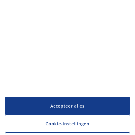
Categorieën
Categorieën
Klantenservice
Klantenservice
JYSK
JYSK
Hoofdkantoor
Volg JYSK