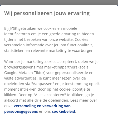
Artikelnummer: 4602712
Wij personaliseren jouw ervaring
Specificaties
Bij JYSK gebruiken we cookies en mobiele identificatoren
om je een goede ervaring te bieden tijdens het bezoeken
van onze website. Cookies verzamelen informatie over
jou om functionaliteit, statistieken en relevante
Beoordelingen
marketing te waarborgen.
(
0
)
Wanneer je marketingcookies accepteert, delen we je
browsergegevens met marketingpartners (zoals Google,
Meta en Tiktok) voor gepersonaliseerde en vaste
Levering
advertenties. Je kunt meer lezen over de doeleinden via
''Aanpassen'' en je toestemming op elk moment intrekken
door op het cookie-icoontje te klikken. Door op ''Alles
accepteren'' te klikken, ga je akkoord met alle drie de
doeleinden. Lees meer over onze
verzameling en
verwerking van persoonsgegevens
en ons
cookiebeleid
.