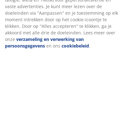
Beoordelingen
(
13
)
Wij personaliseren jouw ervaring
Levering
Bij JYSK gebruiken we cookies en mobiele identificatoren om je 
goede ervaring te bieden tijdens het bezoeken van onze website
Cookies verzamelen informatie over jou om functionaliteit,
statistieken en relevante marketing te waarborgen.
Wanneer je marketingcookies accepteert, delen we je
browsergegevens met marketingpartners (zoals Google, Meta e
Tiktok) voor gepersonaliseerde en vaste advertenties. Je kunt m
lezen over de doeleinden via ''Aanpassen'' en je toestemming op
moment intrekken door op het cookie-icoontje te klikken. Door o
''Alles accepteren'' te klikken, ga je akkoord met alle drie de
doeleinden. Lees meer over onze
verzameling en verwerking v
persoonsgegevens
en ons
cookiebeleid
.