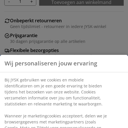
-
+
Toevoegen aan winkelmand
Onbeperkt retourneren
Geen tijdslimiet - retourneer in iedere JYSK-winkel
Prijsgarantie
30 dagen prijsgarantie op alle artikelen
Flexibele bezorgopties
Snelle en gemakkelijke bezorgopties naar keuze
Artikelnummer: 4613344
Specificaties