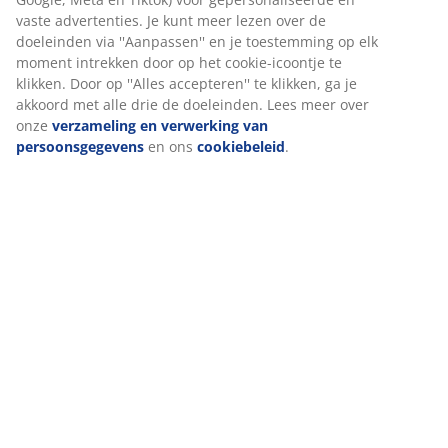
Beoordelingen
(
13
)
Wij personaliseren jouw ervaring
Levering
Bij JYSK gebruiken we cookies en mobiele identificatoren om je 
goede ervaring te bieden tijdens het bezoeken van onze website
Cookies verzamelen informatie over jou om functionaliteit,
statistieken en relevante marketing te waarborgen.
Wanneer je marketingcookies accepteert, delen we je
browsergegevens met marketingpartners (zoals Google, Meta e
Tiktok) voor gepersonaliseerde en vaste advertenties. Je kunt m
lezen over de doeleinden via ''Aanpassen'' en je toestemming op
moment intrekken door op het cookie-icoontje te klikken. Door o
''Alles accepteren'' te klikken, ga je akkoord met alle drie de
doeleinden. Lees meer over onze
verzameling en verwerking v
persoonsgegevens
en ons
cookiebeleid
.