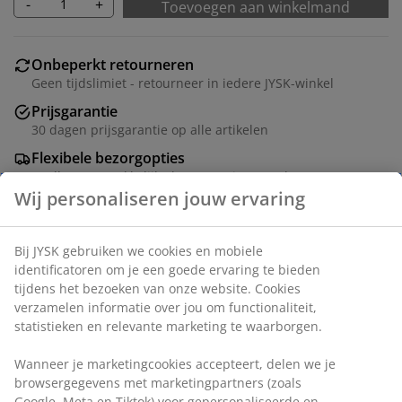
-
+
Toevoegen aan winkelmand
Onbeperkt retourneren
Geen tijdslimiet - retourneer in iedere JYSK-winkel
Prijsgarantie
30 dagen prijsgarantie op alle artikelen
Flexibele bezorgopties
Snelle en gemakkelijke bezorgopties naar keuze
Artikelnummer: 4613344
Specificaties