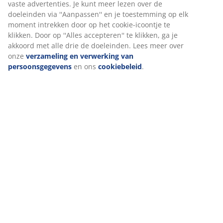
Levering
Wij personaliseren jouw ervaring
Bij JYSK gebruiken we cookies en mobiele identificatoren om je 
goede ervaring te bieden tijdens het bezoeken van onze website
Cookies verzamelen informatie over jou om functionaliteit,
statistieken en relevante marketing te waarborgen.
Wanneer je marketingcookies accepteert, delen we je
browsergegevens met marketingpartners (zoals Google, Meta e
Tiktok) voor gepersonaliseerde en vaste advertenties. Je kunt m
lezen over de doeleinden via ''Aanpassen'' en je toestemming op
moment intrekken door op het cookie-icoontje te klikken. Door o
''Alles accepteren'' te klikken, ga je akkoord met alle drie de
doeleinden. Lees meer over onze
verzameling en verwerking v
persoonsgegevens
en ons
cookiebeleid
.