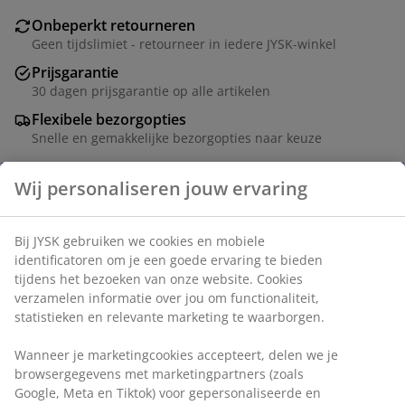
Onbeperkt retourneren
Geen tijdslimiet - retourneer in iedere JYSK-winkel
Prijsgarantie
30 dagen prijsgarantie op alle artikelen
Flexibele bezorgopties
Snelle en gemakkelijke bezorgopties naar keuze
Artikelnummer: 4615018
Specificaties
Beoordelingen
(
267
)