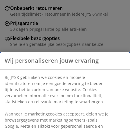
Onbeperkt retourneren
Geen tijdslimiet - retourneer in iedere JYSK-winkel
Prijsgarantie
30 dagen prijsgarantie op alle artikelen
Flexibele bezorgopties
Snelle en gemakkelijke bezorgopties naar keuze
Artikelnummer: 4616900
Specificaties
Beoordelingen
(
26
)