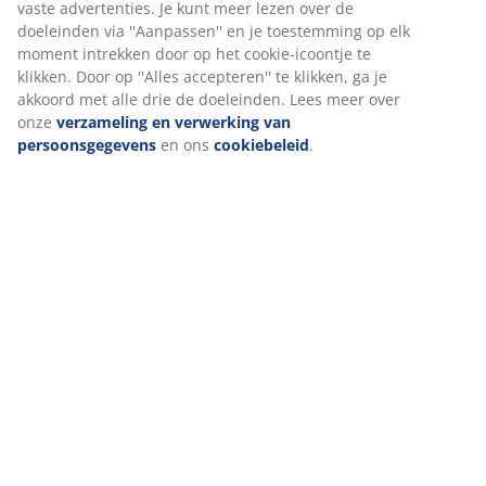
Levering
Wij personaliseren jouw ervaring
Bij JYSK gebruiken we cookies en mobiele identificatoren om je 
goede ervaring te bieden tijdens het bezoeken van onze website
Cookies verzamelen informatie over jou om functionaliteit, stati
en relevante marketing te waarborgen.
Wanneer je marketingcookies accepteert, delen we je browserg
met marketingpartners (zoals Google, Meta en Tiktok) voor
gepersonaliseerde en vaste advertenties. Je kunt meer lezen ov
doeleinden via ''Aanpassen'' en je toestemming op elk moment
intrekken door op het cookie-icoontje te klikken. Door op ''Alles
accepteren'' te klikken, ga je akkoord met alle drie de doeleinde
meer over onze
verzameling en verwerking van persoonsgege
ons
cookiebeleid
.