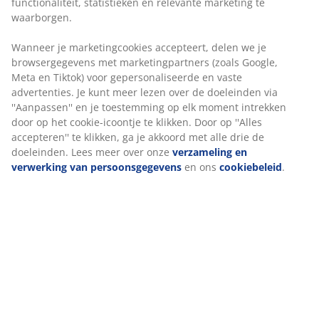
doeleinden via ''Aanpassen'' en je toestemming op elk
moment intrekken door op het cookie-icoontje te
Installatie
klikken. Door op ''Alles accepteren'' te klikken, ga je
Dit hoofdbord is ontworpen om direct op de vloer te
akkoord met alle drie de doeleinden. Lees meer over
staan ​​en moet voor een veilige installatie tegen een
onze
verzameling en verwerking van
muur worden geplaatst.
persoonsgegevens
en ons
cookiebeleid
.
Kleur
Stem je hoofdbord af op andere slaapproducten in
dezelfde kleurcode grijs-40 voor een samenhangende
look.
OEKO-TEX® STANDARD 100
Dit product is OEKO-TEX® STANDARD 100
gecertificeerd. Dit betekent dat elk onderdeel is getest
door onafhankelijke OEKO-TEX® instituten en voldoet
aan strenge limieten voor schadelijke stoffen.
FSC® 100%
Het FSC® 100% label geeft aan dat al het hout en de
bosmaterialen in dit product afkomstig zijn uit
verantwoord beheerde, FSC®-gecertificeerde bossen.