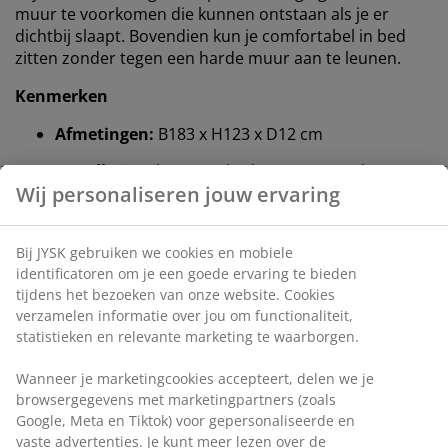
muur te voorkomen die kunnen ontstaan ​​als je er
dichtbij slaapt. Bovendien kun je comfortabel in bed
zitten zonder tegen een harde muur aan te leunen.
Kenmerken
Afmetingen:
B183 x H123 x D12 cm
Installatie:
Plaats op de vloer en tegen de muur
Wij personaliseren jouw ervaring
Kleur:
Grijs-40
OEKO-TEX® STANDARD 100:
Getest op
Bij JYSK gebruiken we cookies en mobiele
schadelijke stoffen
identificatoren om je een goede ervaring te bieden
tijdens het bezoeken van onze website. Cookies
FSC® mix:
Hout en bosbouwmaterialen in dit
verzamelen informatie over jou om functionaliteit,
product zijn afkomstig van FSC® gecertificeerde,
statistieken en relevante marketing te waarborgen.
gerecyclede of andere gecontroleerde bronnen
Wanneer je marketingcookies accepteert, delen we je
DREAMZONE®:
Kwaliteitsmatrassen en -bedden
browsergegevens met marketingpartners (zoals
voor een redelijke prijs, exclusief verkrijgbaar bij
Google, Meta en Tiktok) voor gepersonaliseerde en
JYSK
vaste advertenties. Je kunt meer lezen over de