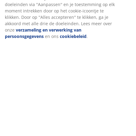
doeleinden via ''Aanpassen'' en je toestemming op elk
moment intrekken door op het cookie-icoontje te
Installatie
klikken. Door op ''Alles accepteren'' te klikken, ga je
Dit hoofdbord is ontworpen om direct op de vloer te
akkoord met alle drie de doeleinden. Lees meer over
staan ​​en moet voor een veilige installatie tegen een
onze
verzameling en verwerking van
muur worden geplaatst.
persoonsgegevens
en ons
cookiebeleid
.
Kleur
Stem je hoofdbord af op andere slaapproducten in
dezelfde kleurcode grijs-40 voor een samenhangende
look.
OEKO-TEX® STANDARD 100
Dit product is OEKO-TEX® STANDARD 100
gecertificeerd. Dit betekent dat elk onderdeel is getest
door onafhankelijke OEKO-TEX® instituten en voldoet
aan strenge limieten voor schadelijke stoffen.
FSC® mix
Het FSC® mix label geeft aan dat al het hout en de
bosmaterialen in het product afkomstig zijn van een
combinatie van FSC® gecertificeerde bossen,