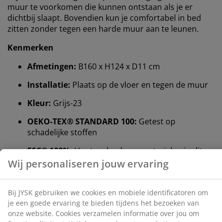
muur te voorkomen die kunnen ontstaan ​​als je er
dichtbij slaapt. Bovendien kun je comfortabel in bed
zitten zonder tegen een harde muur aan te leunen.
Kenmerken
Afmetingen:
B160 x H124 x D11 cm
Installatie:
Plaats op de vloer en tegen de muur
Wij personaliseren jouw ervaring
Kleur:
Grijs-23
Bij JYSK gebruiken we cookies en mobiele
OEKO-TEX® STANDARD 100:
Getest op
identificatoren om je een goede ervaring te bieden
schadelijke stoffen
tijdens het bezoeken van onze website. Cookies
FSC® 100%:
Hout en bosbouwmaterialen in dit
verzamelen informatie over jou om functionaliteit,
product zijn afkomstig uit verantwoord beheerde,
statistieken en relevante marketing te waarborgen.
FSC®-gecertificeerde bossen
Wanneer je marketingcookies accepteert, delen we je
DREAMZONE®:
Kwaliteitsmatrassen en -bedden
browsergegevens met marketingpartners (zoals
voor een redelijke prijs, exclusief verkrijgbaar bij
Google, Meta en Tiktok) voor gepersonaliseerde en
JYSK
vaste advertenties. Je kunt meer lezen over de