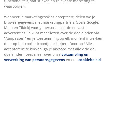
doeleinden via ''Aanpassen'' en je toestemming op elk
moment intrekken door op het cookie-icoontje te
Installatie
klikken. Door op ''Alles accepteren'' te klikken, ga je
Dit hoofdbord is ontworpen om direct op de vloer te
akkoord met alle drie de doeleinden. Lees meer over
staan ​​en moet voor een veilige installatie tegen een
onze
verzameling en verwerking van
muur worden geplaatst.
persoonsgegevens
en ons
cookiebeleid
.
Kleur
Stem je hoofdbord af op andere slaapproducten in
dezelfde kleurcode grijs-23 voor een samenhangende
look.
OEKO-TEX® STANDARD 100
Dit product is OEKO-TEX® STANDARD 100
gecertificeerd. Dit betekent dat elk onderdeel is getest
door onafhankelijke OEKO-TEX® instituten en voldoet
aan strenge limieten voor schadelijke stoffen.
FSC® 100%
Het FSC® 100% label geeft aan dat al het hout en de
bosmaterialen in dit product afkomstig zijn uit
verantwoord beheerde, FSC® gecertificeerde bossen.