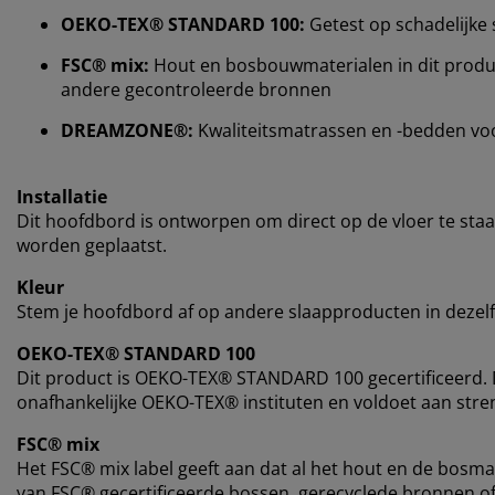
OEKO-TEX® STANDARD 100:
Getest op schadelijke 
FSC® mix:
Hout en bosbouwmaterialen in dit product
andere gecontroleerde bronnen
DREAMZONE®:
Kwaliteitsmatrassen en -bedden voor e
Installatie
Dit hoofdbord is ontworpen om direct op de vloer te staan
worden geplaatst.
Kleur
Stem je hoofdbord af op andere slaapproducten in dezel
OEKO-TEX® STANDARD 100
Dit product is OEKO-TEX® STANDARD 100 gecertificeerd. D
onafhankelijke OEKO-TEX® instituten en voldoet aan stren
FSC® mix
Het FSC® mix label geeft aan dat al het hout en de bosma
van FSC® gecertificeerde bossen, gerecyclede bronnen o