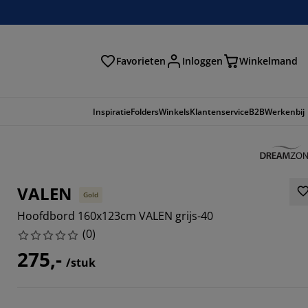
Favorieten
Inloggen
Winkelmand
n
Inspiratie
Folders
Winkels
Klantenservice
B2B
Werkenbij
VALEN
Gold
Hoofdbord 160x123cm VALEN grijs-40
(
0
)
275,-
/stuk