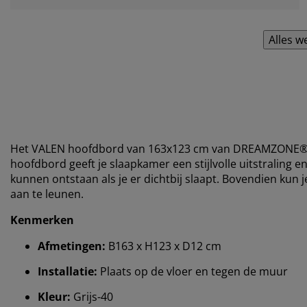
Alles w
Het VALEN hoofdbord van 163x123 cm van DREAMZONE® is
hoofdbord geeft je slaapkamer een stijlvolle uitstraling
kunnen ontstaan ​​als je er dichtbij slaapt. Bovendien ku
aan te leunen.
Kenmerken
Afmetingen:
B163 x H123 x D12 cm
Installatie:
Plaats op de vloer en tegen de muur
Kleur:
Grijs-40