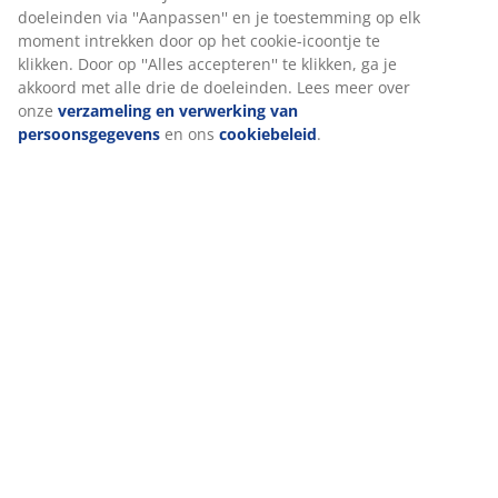
Installatie
Dit hoofdbord kan aan de muur worden gemonteerd
of direct op de vloer worden geplaatst. Bij plaatsing op
de vloer dient het tegen een muur te staan ​​voor een
veilige installatie.
Kleur
Stem je hoofdbord af op andere slaapproducten in
dezelfde kleurcode grijs-42 voor een samenhangende
look.
OEKO-TEX® STANDARD 100
Dit product is OEKO-TEX® STANDARD 100
gecertificeerd. Dit betekent dat elk onderdeel is getest
door onafhankelijke OEKO-TEX® instituten en voldoet
aan strenge limieten voor schadelijke stoffen.
FSC® mix
Het FSC® mix label geeft aan dat al het hout en de
bosmaterialen in het product afkomstig zijn van een