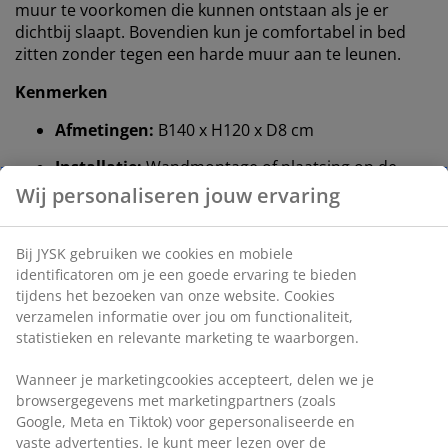
muur te voorkomen die kunnen ontstaan ​​als je er
dichtbij slaapt. Bovendien kun je comfortabel in bed
zitten zonder tegen een harde muur aan te leunen.
Kenmerken
Afmetingen:
B140 x H120 x D8 cm
Installatie:
Wandmontage of plaatsing op de
vloer
Kleur:
Grijs-42
OEKO-TEX® STANDARD 100:
Getest op
schadelijke stoffen
FSC® mix:
Hout en bosbouwmaterialen in dit
product zijn afkomstig van FSC®-gecertificeerde,
gerecyclede of andere gecontroleerde bronnen
Temprakon®:
Essentiële slaapbenodigdheden
met temperatuurregulerende eigenschappen