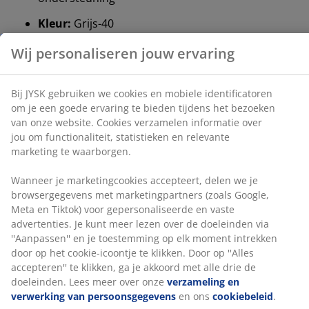
Wij personaliseren jouw ervaring
Kleur:
Grijs-40
Bij JYSK gebruiken we cookies en mobiele
OEKO-TEX® STANDARD 100:
Getest op
identificatoren om je een goede ervaring te bieden
schadelijke stoffen
tijdens het bezoeken van onze website. Cookies
verzamelen informatie over jou om functionaliteit,
FSC® Mix:
Hout en bosbouwmaterialen in dit
statistieken en relevante marketing te waarborgen.
product zijn afkomstig van FSC®-gecertificeerde,
gerecyclede of andere gecontroleerde bronnen
Wanneer je marketingcookies accepteert, delen we je
browsergegevens met marketingpartners (zoals
Heel stevig matras
Google, Meta en Tiktok) voor gepersonaliseerde en
Een heel stevig matras biedt je directe ondersteuning,
vaste advertenties. Je kunt meer lezen over de
waardoor je de hele nacht minimaal wegzakt. Hoewel
doeleinden via ''Aanpassen'' en je toestemming op elk
comfort per persoon verschilt, geldt over het algemeen
moment intrekken door op het cookie-icoontje te
dat hoe zwaarder je bent, hoe steviger je matras moet
klikken. Door op ''Alles accepteren'' te klikken, ga je
zijn, en omgekeerd. De matras moet zacht of stevig
akkoord met alle drie de doeleinden. Lees meer over
genoeg zijn om je wervelkolom in een rechte lijn te
onze
verzameling en verwerking van
houden.
persoonsgegevens
en ons
cookiebeleid
.
1 topmatras met polyetherschuim
Polyetherschuim is een veelgebruikt type schuim dat
stevige ondersteuning biedt en geschikt is voor