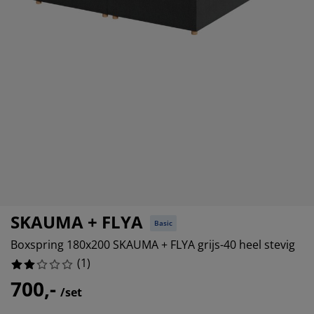
eubelonderhoud en accessoires
uitenverlichting
orgordijnen
oeslakens
edframes
rlichting
aamfolie
amperen
ledingkasten
edbodems
uishoud
ccessoires
laapkamermeubels
attenbodems
inderkamer
indermatrassen
assen en strijken
inderbedden
SKAUMA + FLYA
Basic
Boxspring 180x200 SKAUMA + FLYA grijs-40 heel stevig
(
1
)
700,-
/set