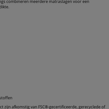
ings combineren meerdere matraslagen voor een
ikte.
stoffen
 zijn afkomstig van FSC®-gecertificeerde, gerecyclede of