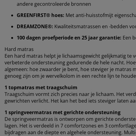
andere gecontroleerde bronnen
GREENFIRST® hoes:
Met anti-huisstofmijt eigensc
DREAMZONE®:
Kwaliteitsmatrassen en -bedden voor e
100 dagen proefperiode en 25 jaar garantie:
Een b
Hard matras
Een hard matras helpt je ​​lichaamsgewicht gelijkmatig te 
verbeterde ondersteuning gedurende de hele nacht. Hoewe
algemeen: hoe zwaarder je bent, hoe steviger je matras 
genoeg zijn om je wervelkolom in een rechte lijn te houde
1 topmatras met traagschuim
Traagschuim vormt zich precies naar je lichaam. Het verde
gewrichten verlicht. Het kan het bed iets steviger laten
1 springveermatras met gerichte ondersteuning
De springveermatras is ontworpen om gerichte onderste
lagen. Het is verdeeld in 7 comfortzones en 3 comfortlag
bijdragen aan de diepte en algehele ondersteuning. Mult