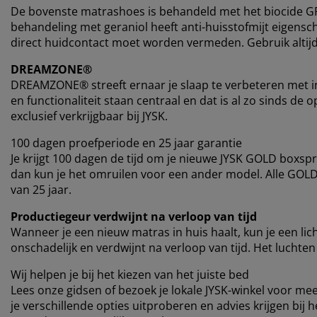
De bovenste matrashoes is behandeld met het biocide GR
behandeling met geraniol heeft anti-huisstofmijt eigensch
direct huidcontact moet worden vermeden. Gebruik altij
DREAMZONE®
DREAMZONE® streeft ernaar je slaap te verbeteren met in
en functionaliteit staan ​​centraal en dat is al zo sinds
exclusief verkrijgbaar bij JYSK.
100 dagen proefperiode en 25 jaar garantie
Je krijgt 100 dagen de tijd om je nieuwe JYSK GOLD boxspr
dan kun je het omruilen voor een ander model. Alle GOL
van 25 jaar.
Productiegeur verdwijnt na verloop van tijd
Wanneer je een nieuw matras in huis haalt, kun je een l
onschadelijk en verdwijnt na verloop van tijd. Het luchten
Wij helpen je bij het kiezen van het juiste bed
Lees onze gidsen of bezoek je lokale JYSK-winkel voor mee
je verschillende opties uitproberen en advies krijgen bij 