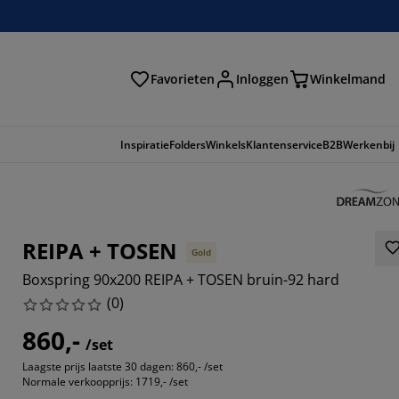
Favorieten
Inloggen
Winkelmand
n
Inspiratie
Folders
Winkels
Klantenservice
B2B
Werkenbij
REIPA + TOSEN
Gold
Boxspring 90x200 REIPA + TOSEN bruin-92 hard
(
0
)
860,-
/set
Laagste prijs laatste 30 dagen:
860,- /set
Normale verkoopprijs:
1719,- /set