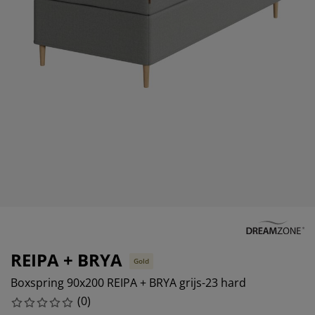
eubelonderhoud en accessoires
uitenverlichting
orgordijnen
oeslakens
edframes
rlichting
aamfolie
amperen
ledingkasten
edbodems
uishoud
ccessoires
laapkamermeubels
attenbodems
inderkamer
indermatrassen
assen en strijken
inderbedden
REIPA + BRYA
Gold
Boxspring 90x200 REIPA + BRYA grijs-23 hard
(
0
)