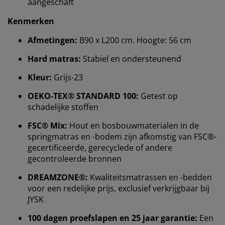
aangeschaft
Kenmerken
Afmetingen:
B90 x L200 cm. Hoogte: 56 cm
Hard matras:
Stabiel en ondersteunend
Kleur:
Grijs-23
OEKO-TEX® STANDARD 100:
Getest op
schadelijke stoffen
FSC® Mix:
Hout en bosbouwmaterialen in de
springmatras en -bodem zijn afkomstig van FSC®-
Wij personaliseren jouw ervaring
gecertificeerde, gerecyclede of andere
gecontroleerde bronnen
Bij JYSK gebruiken we cookies en mobiele
DREAMZONE®:
Kwaliteitsmatrassen en -bedden
identificatoren om je een goede ervaring te bieden
voor een redelijke prijs, exclusief verkrijgbaar bij
tijdens het bezoeken van onze website. Cookies
JYSK
verzamelen informatie over jou om functionaliteit,
statistieken en relevante marketing te waarborgen.
100 dagen proefslapen en 25 jaar garantie:
Een