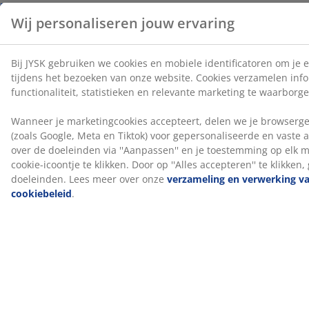
DREAMZONE®
DREAMZONE® streeft ernaar je slaap te verbeteren
met individuele oplossingen in matrassen en bedden.
Kwaliteit en functionaliteit zijn essentieel en dat is al zo
sinds de oprichting in Denemarken in 2003.
DREAMZONE® is exclusief verkrijgbaar bij JYSK.
100 dagen proefperiode en 25 jaar garantie
Je krijgt 100 dagen de tijd om je nieuwe JYSK GOLD
continentaal bed thuis uit te proberen. Ben je niet
helemaal tevreden, dan kun je het omruilen voor een
ander model. Alle GOLD boxsprings worden bovendien
geleverd met een verlengde garantie van 25 jaar.
Fabrieksgeur verdwijnt na verloop van tijd
Wanneer je een nieuw matras ontvangt, kun je een
lichte fabrieksgeur waarnemen. Deze is volkomen
onschadelijk en zal na verloop van tijd verdwijnen. Het
luchten of stofzuigen van het matras kan dit proces
versnellen.