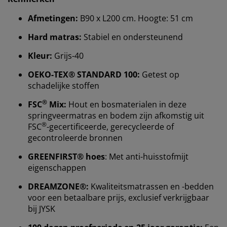
Afmetingen:
B90 x L200 cm. Hoogte: 51 cm
Hard matras:
Stabiel en ondersteunend
Kleur:
Grijs-40
OEKO-TEX® STANDARD 100:
Getest op
schadelijke stoffen
®
FSC
Mix:
Hout en bosmaterialen in deze
springveermatras en bodem zijn afkomstig uit
®
FSC
-gecertificeerde, gerecycleerde of
gecontroleerde bronnen
GREENFIRST® hoes
: Met anti-huisstofmijt
Wij personaliseren jouw ervaring
eigenschappen
DREAMZONE®:
Kwaliteitsmatrassen en -bedden
Bij JYSK gebruiken we cookies en mobiele
voor een betaalbare prijs, exclusief verkrijgbaar
identificatoren om je een goede ervaring te bieden
bij JYSK
tijdens het bezoeken van onze website. Cookies
verzamelen informatie over jou om functionaliteit,