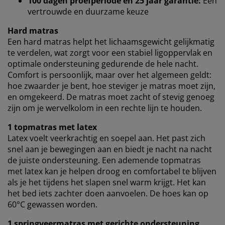
100 dagen proefperiode en 25 jaar garantie:
Een
statistieken en relevante marketing te waarborgen.
vertrouwde en duurzame keuze
Wanneer je marketingcookies accepteert, delen we je
Hard matras
browsergegevens met marketingpartners (zoals
Een hard matras helpt het lichaamsgewicht gelijkmatig
Google, Meta en Tiktok) voor gepersonaliseerde en
te verdelen, wat zorgt voor een stabiel ligoppervlak en
vaste advertenties. Je kunt meer lezen over de
optimale ondersteuning gedurende de hele nacht.
doeleinden via ''Aanpassen'' en je toestemming op elk
Comfort is persoonlijk, maar over het algemeen geldt:
moment intrekken door op het cookie-icoontje te
hoe zwaarder je bent, hoe steviger je matras moet zijn,
klikken. Door op ''Alles accepteren'' te klikken, ga je
en omgekeerd. De matras moet zacht of stevig genoeg
akkoord met alle drie de doeleinden. Lees meer over
zijn om je wervelkolom in een rechte lijn te houden.
onze
verzameling en verwerking van
persoonsgegevens
en ons
cookiebeleid
.
1 topmatras met latex
Latex voelt veerkrachtig en soepel aan. Het past zich
snel aan je bewegingen aan en biedt je nacht na nacht
de juiste ondersteuning. Een ademende topmatras
met latex kan je helpen droog en comfortabel te blijven
als je het tijdens het slapen snel warm krijgt. Het kan
het bed iets zachter doen aanvoelen. De hoes kan op
60°C gewassen worden.
1 springveermatras met gerichte ondersteuning