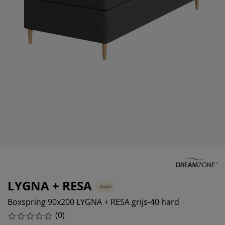
eubelonderhoud en accessoires
uitenverlichting
orgordijnen
oeslakens
edframes
rlichting
aamfolie
amperen
ledingkasten
edbodems
uishoud
ccessoires
laapkamermeubels
attenbodems
inderkamer
indermatrassen
assen en strijken
inderbedden
LYGNA + RESA
Gold
Boxspring 90x200 LYGNA + RESA grijs-40 hard
(
0
)