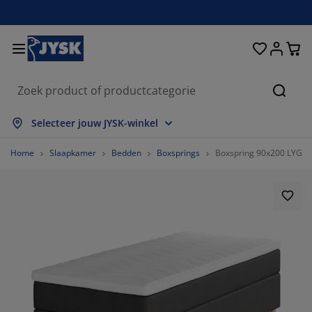
Bedden en matrassen
Woonaccessoires
Woonkamer
Slaapkamer
Badkamer
Opbergen
Eetkamer
Kantoor
Raam
Tuin
Hal
Zoeke
lles weergeven
lles weergeven
lles weergeven
lles weergeven
lles weergeven
lles weergeven
lles weergeven
lles weergeven
lles weergeven
lles weergeven
lles weergeven
Selecteer jouw JYSK-winkel
atrassen
oxsprings
anddoeken
antoormeubelen
anken
fels
ledingkasten
almeubelen
olgordijnen
uinmeubelen
ecoratie
Home
Slaapkamer
Bedden
Boxsprings
Boxspring 90x200 LYGNA 
edden
chuimmatrassen
xtiel
pbergen
toelen
toelen
pbergen
oor de muur
ant en klaar gordijnen
uinkussens
xtiel
pbergboxen
ekbedden
pringveermatrassen
adkameraccessoires
fels
pbergen
almeubelen
pbergers
amellen
oor de tafel
onwering
eubelonderhoud en accessoires
oofdkussens
opmatrassen
assen en strijken
pbergen
leinmeubelen
xtiel
aloezieën
oor de muur
uinaccessoires
V-meubelen
eubelonderhoud en accessoires
eddengoed
atrasbeschermers
lisségordijnen
euken