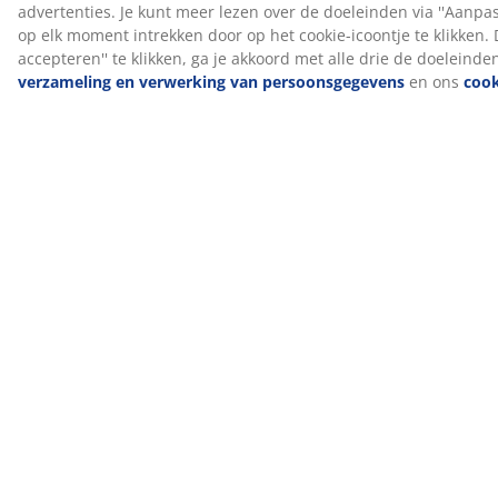
als huid-sensibiliserend, en direct huidcontact moet
worden vermeden. Gebruik daarom altijd een
hoeslaken.
DREAMZONE®
DREAMZONE® zet zich in om je slaap te verbeteren
met individuele oplossingen binnen matrassen en
bedden. Kwaliteit en functionaliteit staan centraal en
dat al sinds de oprichting in Denemarken in 2003.
DREAMZONE® is exclusief verkrijgbaar bij JYSK.
100 dagen proefperiode en 25 jaar verlengde
garantie
Je krijgt 100 dagen om je nieuwe JYSK GOLD boxspring
thuis te testen. Ben je niet volledig tevreden, dan kun je
hem omruilen voor een ander model. Alle GOLD
boxsprings worden bovendien geleverd met een
verlengde garantie van 25 jaar.
Productiegeur verdwijnt na verloop van tijd
Wanneer je een nieuw matras krijgt, kan je een lichte