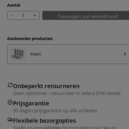
Aantal
-
+
Toevoegen aan winkelmand
Aanbevolen producten
Poten
Onbeperkt retourneren
Geen tijdslimiet - retourneer in iedere JYSK-winkel
Prijsgarantie
30 dagen prijsgarantie op alle artikelen
Flexibele bezorgopties
Snelle en gemakkelijke bezorgopties naar keuze