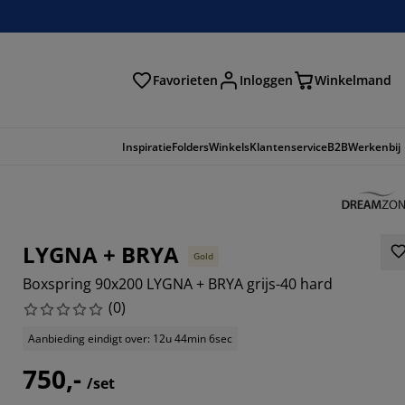
Favorieten
Inloggen
Winkelmand
n
Inspiratie
Folders
Winkels
Klantenservice
B2B
Werkenbij
LYGNA + BRYA
Gold
Boxspring 90x200 LYGNA + BRYA grijs-40 hard
(
0
)
Aanbieding eindigt over: 12u 44min 6sec
750,-
/set