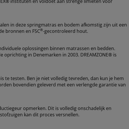
EX® instituten en voldoet aan strenge limieten voor
ialen in deze springmatras en bodem afkomstig zijn uit een
®
rde bronnen en FSC
-gecontroleerd hout.
ndividuele oplossingen binnen matrassen en bedden.
nds de oprichting in Denemarken in 2003. DREAMZONE® is
s te testen. Ben je niet volledig tevreden, dan kun je hem
orden bovendien geleverd met een verlengde garantie van
ductiegeur opmerken. Dit is volledig onschadelijk en
 stofzuigen kan dit proces versnellen.