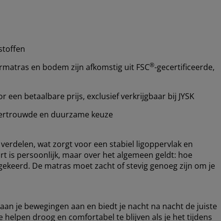
stoffen
®
rmatras en bodem zijn afkomstig uit FSC
-gecertificeerde,
een betaalbare prijs, exclusief verkrijgbaar bij JYSK
ertrouwde en duurzame keuze
verdelen, wat zorgt voor een stabiel ligoppervlak en
 is persoonlijk, maar over het algemeen geldt: hoe
gekeerd. De matras moet zacht of stevig genoeg zijn om je
 aan je bewegingen aan en biedt je nacht na nacht de juiste
elpen droog en comfortabel te blijven als je het tijdens