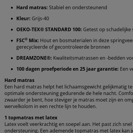
Hard matras:
Stabiel en ondersteunend
Kleur:
Grijs-40
OEKO-TEX® STANDARD 100:
Getest op schadelijke 
®
FSC
Mix:
Hout en bosmaterialen in deze springvee
gerecycleerde of gecontroleerde bronnen
DREAMZONE®:
Kwaliteitsmatrassen en -bedden voor 
100 dagen proefperiode en 25 jaar garantie:
Een v
Hard matras
Een hard matras helpt het lichaamsgewicht gelijkmatig te 
optimale ondersteuning gedurende de hele nacht. Comfort
zwaarder je bent, hoe steviger je matras moet zijn en om
wervelkolom in een rechte lijn te houden.
1 topmatras met latex
Latex voelt veerkrachtig en soepel aan. Het past zich snel
ondersteuning. Een ademende topmatras met latex kan je h