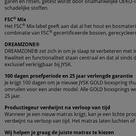
garen en ritsen, getest wordt door onafhankelijke OEKO-T
schadelijke stoffen.
®
FSC
Mix
®
Het FSC
Mix-label geeft aan dat al het hout en bosmater
®
combinatie van FSC
-gecertificeerde bossen, gerecyclee
DREAMZONE®
DREAMZONE® zet zich in om je slaap te verbeteren met i
Kwaliteit en functionaliteit staan centraal en dat al si
exclusief verkrijgbaar bij JYSK.
100 dagen proefperiode en 25 jaar verlengde garantie
Je krijgt 100 dagen om je nieuwe JYSK GOLD boxspring thui
omruilen voor een ander model. Alle GOLD boxsprings w
25 jaar.
Productiegeur verdwijnt na verloop van tijd
Wanneer je een nieuw matras krijgt, kan je een lichte pro
verdwijnt na verloop van tijd. Het matras laten luchten of
Wij helpen je graag de juiste matras te kiezen