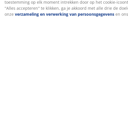
®
biocide GREENFIRST
, dat de actieve stof geraniol
bevat. De behandeling met geraniol heeft anti-
huisstofmijt eigenschappen. Geraniol is geclassificeerd
als huid-sensibiliserend, en direct huidcontact moet
worden vermeden. Gebruik daarom altijd een
hoeslaken.
DREAMZONE®
DREAMZONE® zet zich in om je slaap te verbeteren
met individuele oplossingen binnen matrassen en
bedden. Kwaliteit en functionaliteit staan centraal en
dat al sinds de oprichting in Denemarken in 2003.
DREAMZONE® is exclusief verkrijgbaar bij JYSK.
100 dagen proefperiode en 25 jaar garantie
Je krijgt 100 dagen de tijd om je nieuwe JYSK GOLD
boxspring thuis uit te proberen. Ben je niet helemaal
tevreden, dan kun je deze omruilen voor een ander
model. Alle GOLD boxsprings worden geleverd met een
verlengde garantie van 25 jaar.