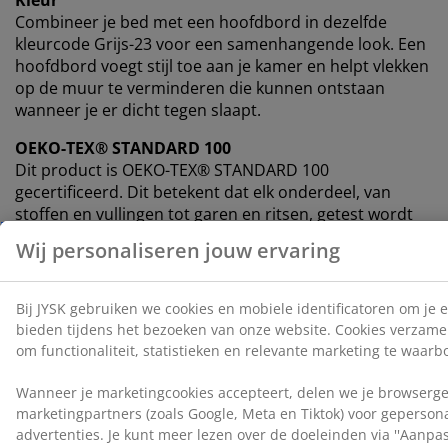
Combineer je bed met een hoofdbord in dezelfde
kleurcode Grijs-23 voor een samenhangende look. Een
hoofdbord voegt stijl toe aan je kamer en helpt vlekken
op de muur te verminderen die kunnen ontstaan
wanneer je er dicht tegen slaapt.
OEKO-TEX® STANDARD 100
Dit product is OEKO-TEX® STANDARD 100
gecertificeerd. Dit betekent dat elk onderdeel, van
stoffen en vullingen tot garen en ritsen, getest wordt
door onafhankelijke OEKO-TEX® instituten en voldoet
aan strenge limieten voor schadelijke stoffen.
®
FSC
Mix
®
Het FSC
Mix-label geeft aan dat al het hout en
bosmaterialen in dit product afkomstig zijn uit een
®
combinatie van FSC
-gecertificeerde bossen,
®
gerecycleerde bronnen en FSC
-gecontroleerd hout.
®
GREENFIRST
hoes
De hoes van het topmatras is behandeld met het