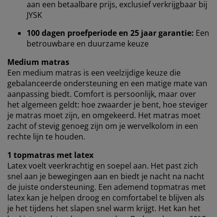
aan een betaalbare prijs, exclusief verkrijgbaar bij
verzamelen informatie over jou om functionaliteit,
JYSK
statistieken en relevante marketing te waarborgen.
100 dagen proefperiode en 25 jaar garantie:
Een
Wanneer je marketingcookies accepteert, delen we je
betrouwbare en duurzame keuze
browsergegevens met marketingpartners (zoals
Google, Meta en Tiktok) voor gepersonaliseerde en
Medium matras
vaste advertenties. Je kunt meer lezen over de
Een medium matras is een veelzijdige keuze die
doeleinden via ''Aanpassen'' en je toestemming op elk
gebalanceerde ondersteuning en een matige mate van
moment intrekken door op het cookie-icoontje te
aanpassing biedt. Comfort is persoonlijk, maar over
klikken. Door op ''Alles accepteren'' te klikken, ga je
het algemeen geldt: hoe zwaarder je bent, hoe steviger
akkoord met alle drie de doeleinden. Lees meer over
je matras moet zijn, en omgekeerd. Het matras moet
onze
verzameling en verwerking van
zacht of stevig genoeg zijn om je wervelkolom in een
persoonsgegevens
en ons
cookiebeleid
.
rechte lijn te houden.
1 topmatras met latex
Latex voelt veerkrachtig en soepel aan. Het past zich
snel aan je bewegingen aan en biedt je nacht na nacht
de juiste ondersteuning. Een ademend topmatras met
latex kan je helpen droog en comfortabel te blijven als
je het tijdens het slapen snel warm krijgt. Het kan het