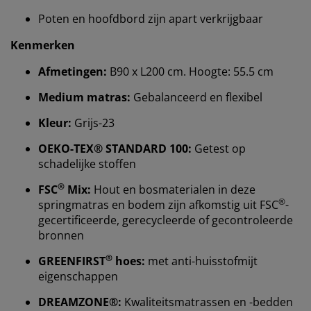
Poten en hoofdbord zijn apart verkrijgbaar
Kenmerken
Afmetingen:
B90 x L200 cm. Hoogte: 55.5 cm
Medium matras:
Gebalanceerd en flexibel
Kleur:
Grijs-23
OEKO-TEX® STANDARD 100:
Getest op
schadelijke stoffen
®
FSC
Mix:
Hout en bosmaterialen in deze
®
springmatras en bodem zijn afkomstig uit FSC
-
gecertificeerde, gerecycleerde of gecontroleerde
bronnen
Wij personaliseren jouw ervaring
®
GREENFIRST
hoes:
met anti-huisstofmijt
eigenschappen
Bij JYSK gebruiken we cookies en mobiele
identificatoren om je een goede ervaring te bieden
DREAMZONE®:
Kwaliteitsmatrassen en -bedden
tijdens het bezoeken van onze website. Cookies