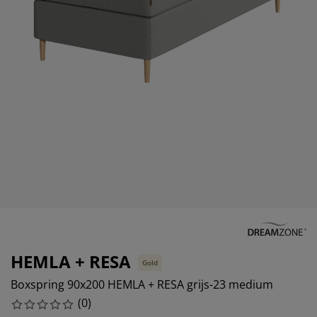
eubelonderhoud en accessoires
uitenverlichting
orgordijnen
oeslakens
edframes
rlichting
aamfolie
amperen
ledingkasten
edbodems
uishoud
ccessoires
laapkamermeubels
attenbodems
inderkamer
indermatrassen
assen en strijken
inderbedden
HEMLA + RESA
Gold
Boxspring 90x200 HEMLA + RESA grijs-23 medium
(
0
)