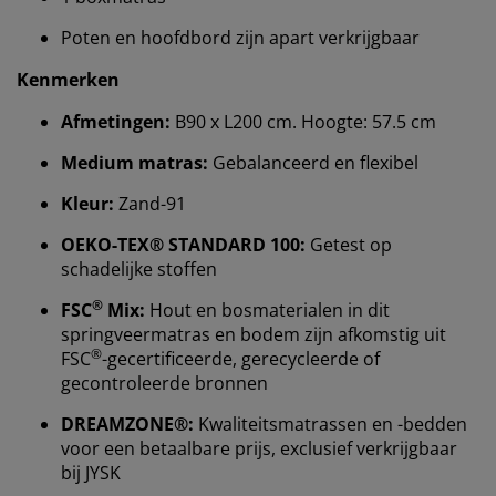
Poten en hoofdbord zijn apart verkrijgbaar
Kenmerken
Afmetingen:
B90 x L200 cm. Hoogte: 57.5 cm
Medium matras:
Gebalanceerd en flexibel
Kleur:
Zand-91
OEKO-TEX® STANDARD 100:
Getest op
schadelijke stoffen
®
FSC
Mix:
Hout en bosmaterialen in dit
Wij personaliseren jouw ervaring
springveermatras en bodem zijn afkomstig uit
®
FSC
-gecertificeerde, gerecycleerde of
Bij JYSK gebruiken we cookies en mobiele
gecontroleerde bronnen
identificatoren om je een goede ervaring te bieden
DREAMZONE®:
Kwaliteitsmatrassen en -bedden
tijdens het bezoeken van onze website. Cookies
voor een betaalbare prijs, exclusief verkrijgbaar
verzamelen informatie over jou om functionaliteit,
statistieken en relevante marketing te waarborgen.
bij JYSK