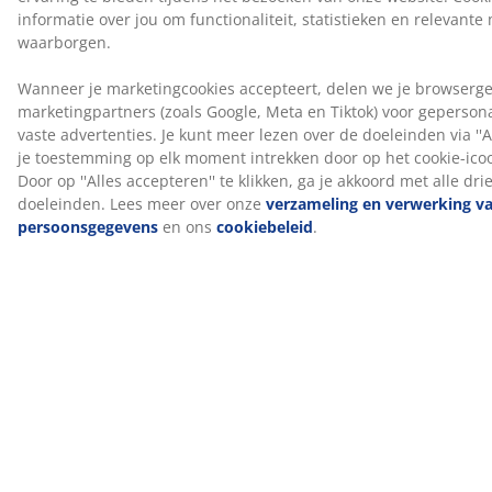
sensorgestuurde oriëntatieverlichting onder het bed je
's nachts de weg te vinden.
Kleur
Combineer je bed met een hoofdbord in dezelfde
kleurcode Grijs-23 voor een samenhangende look. Een
hoofdbord geeft je slaapkamer een stijlvolle uitstraling
en helpt vlekken op de muur te voorkomen die kunnen
ontstaan ​​als je er dichtbij slaapt.
OEKO-TEX® STANDARD 100
Dit product is OEKO-TEX® STANDARD 100
gecertificeerd. Dit betekent dat elk onderdeel is getest
door onafhankelijke OEKO-TEX® instituten en voldoet
aan strenge limieten voor schadelijke stoffen.
FSC® Mix
Het FSC® Mix label geeft aan dat al het hout en de
bosmaterialen in dit product afkomstig zijn van een
combinatie van FSC®-gecertificeerde bossen,
gerecyclede bronnen of FSC®-gecontroleerd hout.