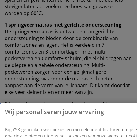
steviger laten aanvoelen. De hoes kan gewassen
worden op 60°C.
1 springveermatras met gerichte ondersteuning
De springveermatras is ontworpen om gerichte
ondersteuning te bieden door de combinatie van
comfortzones en lagen. Het is verdeeld in 7
comfortzones en 3 comfortlagen, met multi-
pocketveren en Comfort+ schuim, die elk bijdragen aan
de diepte en algehele ondersteuning. Multi-
pocketveren zorgen voor een gelijkmatigere
ondersteuning, waardoor de matras zich beter
aanpast aan de vorm van je lichaam. Dit komt doordat
elke veer kleiner is en er meer van zijn.
1 boxmatras met sensorgestuurde verlichting
De boxmatras biedt verbeterde stabiliteit en
ondersteuning voor de matras erboven. Deze bevat
pocketveren en polyetherschuim, wat bijdraagt ​​aan
een evenwichtigere slaapervaring. Bovendien helpt de