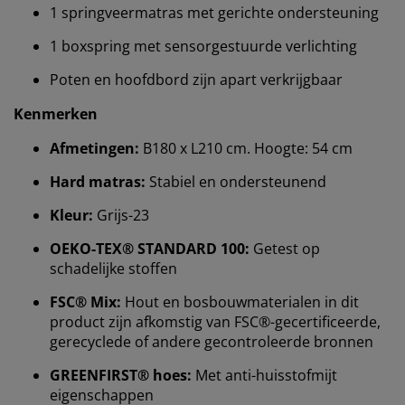
1 springveermatras met gerichte ondersteuning
1 boxspring met sensorgestuurde verlichting
Poten en hoofdbord zijn apart verkrijgbaar
Kenmerken
Afmetingen:
B180 x L210 cm. Hoogte: 54 cm
Hard matras:
Stabiel en ondersteunend
Kleur:
Grijs-23
OEKO-TEX® STANDARD 100:
Getest op
schadelijke stoffen
Wij personaliseren jouw ervaring
FSC® Mix:
Hout en bosbouwmaterialen in dit
product zijn afkomstig van FSC®-gecertificeerde,
gerecyclede of andere gecontroleerde bronnen
Bij JYSK gebruiken we cookies en mobiele
identificatoren om je een goede ervaring te bieden
GREENFIRST® hoes:
Met anti-huisstofmijt
tijdens het bezoeken van onze website. Cookies
eigenschappen