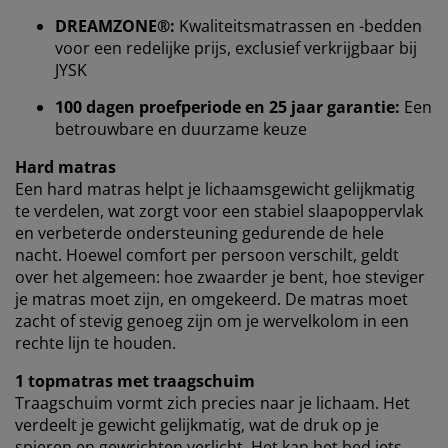
verzamelen informatie over jou om functionaliteit,
DREAMZONE®:
Kwaliteitsmatrassen en -bedden
statistieken en relevante marketing te waarborgen.
voor een redelijke prijs, exclusief verkrijgbaar bij
Wanneer je marketingcookies accepteert, delen we je
JYSK
browsergegevens met marketingpartners (zoals
100 dagen proefperiode en 25 jaar garantie:
Een
Google, Meta en Tiktok) voor gepersonaliseerde en
betrouwbare en duurzame keuze
vaste advertenties. Je kunt meer lezen over de
doeleinden via ''Aanpassen'' en je toestemming op elk
Hard matras
moment intrekken door op het cookie-icoontje te
Een hard matras helpt je ​​lichaamsgewicht gelijkmatig
klikken. Door op ''Alles accepteren'' te klikken, ga je
te verdelen, wat zorgt voor een stabiel slaapoppervlak
akkoord met alle drie de doeleinden. Lees meer over
en verbeterde ondersteuning gedurende de hele
onze
verzameling en verwerking van
nacht. Hoewel comfort per persoon verschilt, geldt
persoonsgegevens
en ons
cookiebeleid
.
over het algemeen: hoe zwaarder je bent, hoe steviger
je matras moet zijn, en omgekeerd. De matras moet
zacht of stevig genoeg zijn om je wervelkolom in een
rechte lijn te houden.
1 topmatras met traagschuim
Traagschuim vormt zich precies naar je lichaam. Het
verdeelt je gewicht gelijkmatig, wat de druk op je
spieren en gewrichten verlicht. Het kan het bed iets