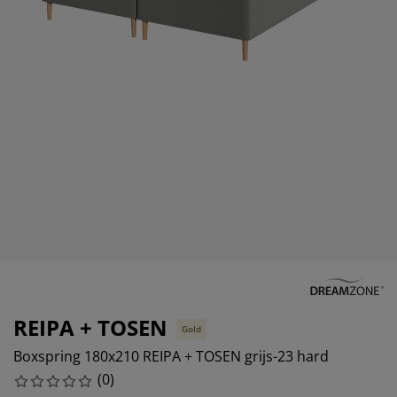
eubelonderhoud en accessoires
uitenverlichting
orgordijnen
oeslakens
edframes
rlichting
aamfolie
amperen
ledingkasten
edbodems
uishoud
ccessoires
laapkamermeubels
attenbodems
inderkamer
indermatrassen
assen en strijken
inderbedden
REIPA + TOSEN
Gold
Boxspring 180x210 REIPA + TOSEN grijs-23 hard
(
0
)