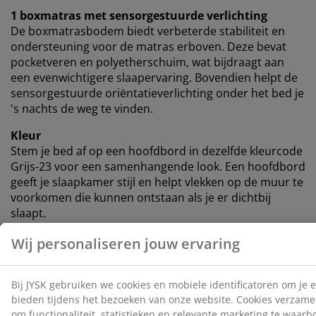
1 boxmatras met sensorgestuurde verlichting
De boxmatrasbodem biedt verbeterde stabiliteit en
ondersteuning voor de matras erboven. Deze bevat
pocketveren en polyetherschuim, wat bijdraagt ​​aan
een evenwichtigere slaapervaring. Bovendien helpt de
sensorgestuurde oriëntatieverlichting onder het bed je
's nachts de weg te vinden.
Kleur
Stem je bed af op een hoofdbord in dezelfde kleurcode
Grijs-23 voor een samenhangende look. Een hoofdbord
geeft je slaapkamer stijl en helpt vlekken op de muur te
voorkomen die kunnen ontstaan ​​als je er dichtbij
slaapt.
OEKO-TEX® STANDARD 100
Dit product is OEKO-TEX® STANDARD 100
gecertificeerd. Dit betekent dat elk onderdeel is getest
door onafhankelijke OEKO-TEX® instituten en voldoet
aan strenge limieten voor schadelijke stoffen.