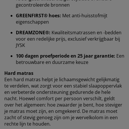
identificatoren om je een goede ervaring te bieden
gecontroleerde bronnen
tijdens het bezoeken van onze website. Cookies
verzamelen informatie over jou om functionaliteit,
GREENFIRST® hoes:
Met anti-huisstofmijt
statistieken en relevante marketing te waarborgen.
eigenschappen
Wanneer je marketingcookies accepteert, delen we je
DREAMZONE®:
Kwaliteitsmatrassen en -bedden
browsergegevens met marketingpartners (zoals
voor een redelijke prijs, exclusief verkrijgbaar bij
Google, Meta en Tiktok) voor gepersonaliseerde en
JYSK
vaste advertenties. Je kunt meer lezen over de
doeleinden via ''Aanpassen'' en je toestemming op elk
100 dagen proefperiode en 25 jaar garantie:
Een
moment intrekken door op het cookie-icoontje te
betrouwbare en duurzame keuze
klikken. Door op ''Alles accepteren'' te klikken, ga je
Hard matras
akkoord met alle drie de doeleinden. Lees meer over
Een hard matras helpt je ​​lichaamsgewicht gelijkmatig
onze
verzameling en verwerking van
persoonsgegevens
en ons
cookiebeleid
.
te verdelen, wat zorgt voor een stabiel slaapoppervlak
en verbeterde ondersteuning gedurende de hele
nacht. Hoewel comfort per persoon verschilt, geldt
over het algemeen: hoe zwaarder je bent, hoe steviger
je matras moet zijn, en omgekeerd. De matras moet
zacht of stevig genoeg zijn om je wervelkolom in een
rechte lijn te houden.