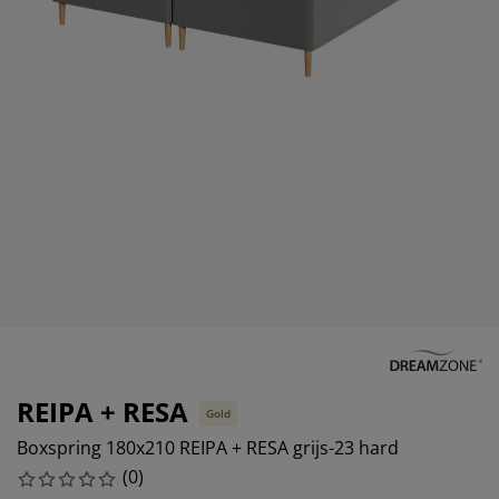
eubelonderhoud en accessoires
uitenverlichting
orgordijnen
oeslakens
edframes
rlichting
aamfolie
amperen
ledingkasten
edbodems
uishoud
ccessoires
laapkamermeubels
attenbodems
inderkamer
indermatrassen
assen en strijken
inderbedden
REIPA + RESA
Gold
Boxspring 180x210 REIPA + RESA grijs-23 hard
(
0
)