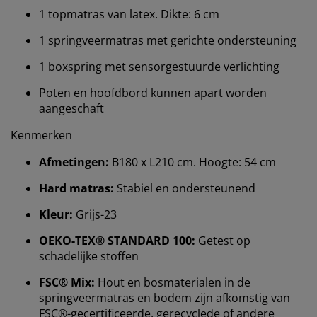
1 topmatras van latex. Dikte: 6 cm
1 springveermatras met gerichte ondersteuning
1 boxspring met sensorgestuurde verlichting
Poten en hoofdbord kunnen apart worden
aangeschaft
Kenmerken
Afmetingen:
B180 x L210 cm. Hoogte: 54 cm
Hard matras:
Stabiel en ondersteunend
Kleur:
Grijs-23
OEKO-TEX® STANDARD 100:
Getest op
schadelijke stoffen
Wij personaliseren jouw ervaring
FSC® Mix:
Hout en bosmaterialen in de
springveermatras en bodem zijn afkomstig van
Bij JYSK gebruiken we cookies en mobiele
FSC®-gecertificeerde, gerecyclede of andere