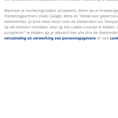
FSC® Mix
Het FSC® Mix-label geeft aan dat al het hout en de
bosmaterialen in de springmatras en -bodem
afkomstig zijn van een combinatie van FSC®-
gecertificeerde bossen, gerecyclede bronnen of FSC®-
gecontroleerd hout.
GREENFIRST® hoes
De bovenste matrashoes is behandeld met het biocide
GREENFIRST®, dat de werkzame stof geraniol bevat. De
behandeling met geraniol heeft anti-huisstofmijt
eigenschappen. Geraniol is geclassificeerd als
huidallergeen en direct huidcontact moet worden
vermeden. Altijd afdekken met een hoeslaken.
DREAMZONE®
DREAMZONE® streeft ernaar je slaap te verbeteren
met individuele oplossingen in matrassen en bedden.
Kwaliteit en functionaliteit staan ​​centraal en dat is al zo
sinds de oprichting in Denemarken in 2003.
DREAMZONE® is exclusief verkrijgbaar bij JYSK.