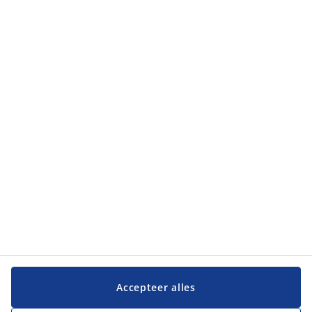
privacybeleid
.
Categorieën
Categorieën
Klantenservice
Klantenservice
JYSK
JYSK
Hoofdkantoor
Volg JYSK
Accepteer alles