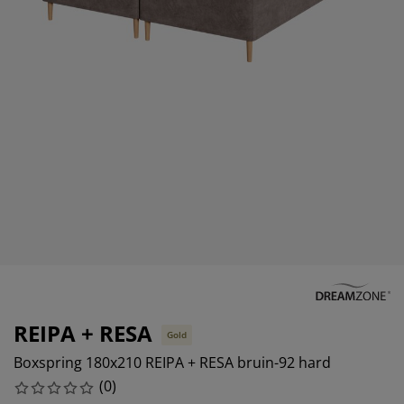
eubelonderhoud en accessoires
uitenverlichting
orgordijnen
oeslakens
edframes
rlichting
aamfolie
amperen
ledingkasten
edbodems
uishoud
ccessoires
laapkamermeubels
attenbodems
inderkamer
indermatrassen
assen en strijken
inderbedden
REIPA + RESA
Gold
Boxspring 180x210 REIPA + RESA bruin-92 hard
(
0
)