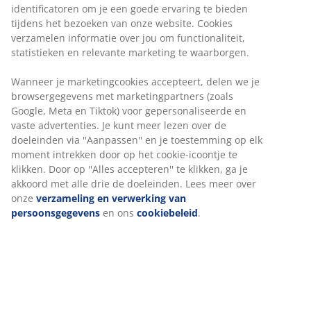
gecontroleerde bronnen
identificatoren om je een goede ervaring te bieden
tijdens het bezoeken van onze website. Cookies
GREENFIRST® hoes:
Met anti-huisstofmijt
verzamelen informatie over jou om functionaliteit,
eigenschappen
statistieken en relevante marketing te waarborgen.
DREAMZONE®:
Kwaliteitsmatrassen en -bedden
Wanneer je marketingcookies accepteert, delen we je
voor een redelijke prijs, exclusief verkrijgbaar bij
browsergegevens met marketingpartners (zoals
JYSK
Google, Meta en Tiktok) voor gepersonaliseerde en
vaste advertenties. Je kunt meer lezen over de
100 dagen proefperiode en 25 jaar garantie:
Een
doeleinden via ''Aanpassen'' en je toestemming op elk
betrouwbare en duurzame keuze
moment intrekken door op het cookie-icoontje te
klikken. Door op ''Alles accepteren'' te klikken, ga je
Hard matras
akkoord met alle drie de doeleinden. Lees meer over
Een hard matras helpt je ​​lichaamsgewicht gelijkmatig
onze
verzameling en verwerking van
te verdelen, wat zorgt voor een stabiel slaapoppervlak
persoonsgegevens
en ons
cookiebeleid
.
en verbeterde ondersteuning gedurende de hele
nacht. Hoewel comfort per persoon verschilt, geldt
over het algemeen: hoe zwaarder je bent, hoe steviger
het matras moet zijn, en omgekeerd. De matras moet
zacht of stevig genoeg zijn om je wervelkolom in een
rechte lijn te houden.