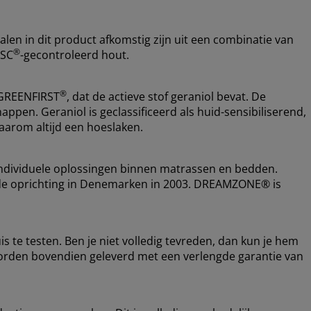
alen in dit product afkomstig zijn uit een combinatie van
®
FSC
-gecontroleerd hout.
®
 GREENFIRST
, dat de actieve stof geraniol bevat. De
appen. Geraniol is geclassificeerd als huid-sensibiliserend,
arom altijd een hoeslaken.
ndividuele oplossingen binnen matrassen en bedden.
nds de oprichting in Denemarken in 2003. DREAMZONE® is
s te testen. Ben je niet volledig tevreden, dan kun je hem
orden bovendien geleverd met een verlengde garantie van