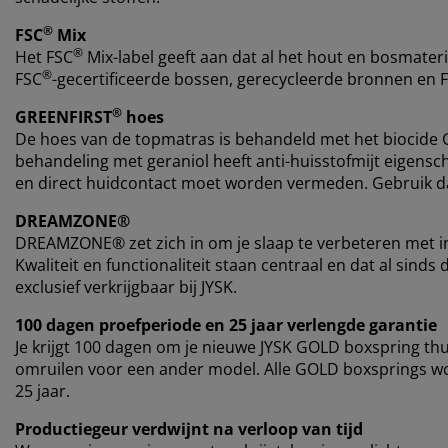
®
FSC
Mix
®
Het FSC
Mix-label geeft aan dat al het hout en bosmateri
®
FSC
-gecertificeerde bossen, gerecycleerde bronnen en 
®
GREENFIRST
hoes
De hoes van de topmatras is behandeld met het biocide
behandeling met geraniol heeft anti-huisstofmijt eigensch
en direct huidcontact moet worden vermeden. Gebruik da
DREAMZONE®
DREAMZONE® zet zich in om je slaap te verbeteren met i
Kwaliteit en functionaliteit staan centraal en dat al si
exclusief verkrijgbaar bij JYSK.
100 dagen proefperiode en 25 jaar verlengde garantie
Je krijgt 100 dagen om je nieuwe JYSK GOLD boxspring thui
omruilen voor een ander model. Alle GOLD boxsprings w
25 jaar.
Productiegeur verdwijnt na verloop van tijd