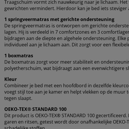
Traagschuim vormt zich nauwkeurig naar je lichaam. Het v
gewrichten vermindert. Hierdoor kan je bed iets stevige
1 springveermatras met gerichte ondersteuning
De springveermatras is ontworpen om gerichte onderste
lagen. Hij is verdeeld in 7 comfortzones en 3 comfortlag
bijdragen aan de diepte en algehele ondersteuning. Elke p
individueel aan je lichaam aan. Dit zorgt voor een flexib
1 boxmatras
De boxmatras zorgt voor meer stabiliteit en ondersteun
polyetherschuim, wat bijdraagt aan een evenwichtigere s
Kleur
Combineer je bed met een hoofdbord in dezelfde kleurc
voegt stijl toe aan je kamer en helpt vlekken op de muur
tegen slaapt.
OEKO-TEX® STANDARD 100
Dit product is OEKO-TEX® STANDARD 100 gecertificeerd. Di
garen en ritsen, getest wordt door onafhankelijke OEKO-T
schadelijke stoffen.