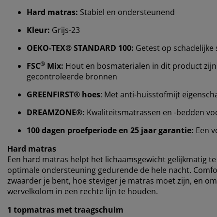
Hard matras:
Stabiel en ondersteunend
Kleur:
Grijs-23
OEKO-TEX® STANDARD 100:
Getest op schadelijke 
®
FSC
Mix:
Hout en bosmaterialen in dit product zijn
gecontroleerde bronnen
GREENFIRST® hoes
: Met anti-huisstofmijt eigensc
DREAMZONE®:
Kwaliteitsmatrassen en -bedden voor 
100 dagen proefperiode en 25 jaar garantie:
Een v
Hard matras
Een hard matras helpt het lichaamsgewicht gelijkmatig te 
optimale ondersteuning gedurende de hele nacht. Comfort
zwaarder je bent, hoe steviger je matras moet zijn, en o
wervelkolom in een rechte lijn te houden.
1 topmatras met traagschuim