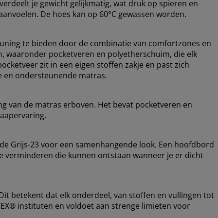
erdeelt je gewicht gelijkmatig, wat druk op spieren en
r aanvoelen. De hoes kan op 60°C gewassen worden.
uning te bieden door de combinatie van comfortzones en
en, waaronder pocketveren en polyetherschuim, die elk
ocketveer zit in een eigen stoffen zakje en past zich
ele en ondersteunende matras.
ing van de matras erboven. Het bevat pocketveren en
laapervaring.
ode Grijs-23 voor een samenhangende look. Een hoofdbord
 te verminderen die kunnen ontstaan wanneer je er dicht
t betekent dat elk onderdeel, van stoffen en vullingen tot
EX® instituten en voldoet aan strenge limieten voor