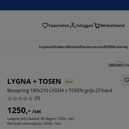
Favorieten
Inloggen
Winkelmand
n
Inspiratie
Folders
Winkels
Klantenservice
B2B
Werkenbij
LYGNA + TOSEN
Gold
Boxspring 180x210 LYGNA + TOSEN grijs-23 hard
(
0
)
1250,-
/set
Laagste prijs laatste 30 dagen:
1250,- /set
Normale verkoopprijs:
2504,- /set