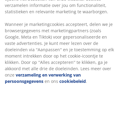
voor een betaalbare prijs, exclusief verkrijgbaar
bij JYSK
100 dagen proefperiode en 25 jaar garantie:
Een
Wij personaliseren jouw ervaring
vertrouwde en duurzame keuze
Hard matras
Bij JYSK gebruiken we cookies en mobiele identificatoren om
Een hard matras helpt het lichaamsgewicht gelijkmatig
je een goede ervaring te bieden tijdens het bezoeken van
te verdelen, wat zorgt voor een stabiel ligoppervlak en
onze website. Cookies verzamelen informatie over jou om
optimale ondersteuning gedurende de hele nacht.
functionaliteit, statistieken en relevante marketing te
Comfort is persoonlijk, maar over het algemeen geldt:
waarborgen.
hoe zwaarder je bent, hoe steviger je matras best is, en
omgekeerd. De matras moet zacht of stevig genoeg
Wanneer je marketingcookies accepteert, delen we je
zijn om je wervelkolom in een rechte lijn te houden.
browsergegevens met marketingpartners (zoals Google,
Meta en Tiktok) voor gepersonaliseerde en vaste
1 topmatras met latex
advertenties. Je kunt meer lezen over de doeleinden via
Latex voelt veerkrachtig en soepel aan. Het past zich
''Aanpassen'' en je toestemming op elk moment intrekken
snel aan je bewegingen aan en biedt je nacht na nacht
door op het cookie-icoontje te klikken. Door op ''Alles
de juiste ondersteuning. Een ademende topmatras
accepteren'' te klikken, ga je akkoord met alle drie de
met latex kan je helpen droog en comfortabel te blijven
doeleinden. Lees meer over onze
verzameling en
als je het tijdens het slapen snel warm krijgt. Het kan
verwerking van persoonsgegevens
en ons
cookiebeleid
.