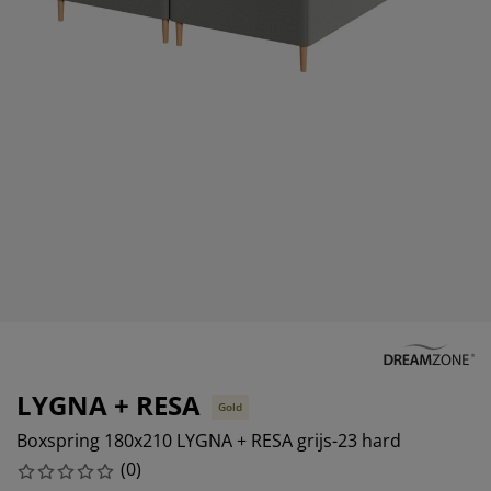
ubelonderhoud en accessoires
itenverlichting
rgordijnen
eslakens
edframes
rlichting
amfolie
amperen
edingkasten
edbodems
uishoud
cessoires
aapkamermeubels
attenbodems
nderkamer
ndermatrassen
ssen en strijken
nderbedden
LYGNA + RESA
Gold
Boxspring 180x210 LYGNA + RESA grijs-23 hard
(
0
)