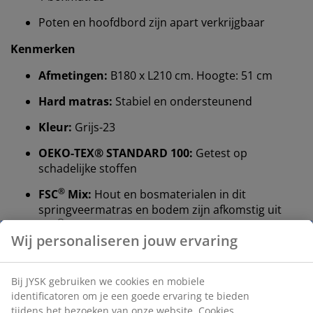
Poten en hoofdbord zijn apart verkrijgbaar
Kenmerken
Afmetingen:
B180 x L210 cm. Hoogte: 51 cm
Hard matras:
Stabiel en ondersteunend
Kleur:
Grijs-23
OEKO-TEX® STANDARD 100:
Getest op
schadelijke stoffen
®
FSC
Mix:
Hout en bosmaterialen in dit
springveermatras en bodem zijn afkomstig uit
®
FSC
-gecertificeerde, gerecycleerde of
gecontroleerde bronnen
GREENFIRST® hoes
: Met anti-huisstofmijt
eigenschappen
DREAMZONE®:
Kwaliteitsmatrassen en -bedden