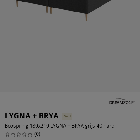
eubelonderhoud en accessoires
uitenverlichting
orgordijnen
oeslakens
edframes
rlichting
aamfolie
amperen
ledingkasten
edbodems
uishoud
ccessoires
laapkamermeubels
attenbodems
inderkamer
indermatrassen
assen en strijken
inderbedden
LYGNA + BRYA
Gold
Boxspring 180x210 LYGNA + BRYA grijs-40 hard
(
0
)