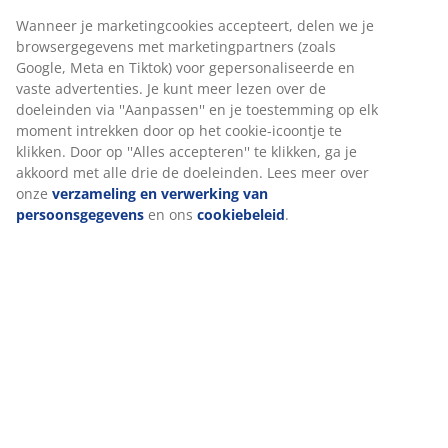
100 dagen proefperiode en 25 jaar garantie:
Een
Wanneer je marketingcookies accepteert, delen we je
vertrouwde en duurzame keuze
browsergegevens met marketingpartners (zoals
Google, Meta en Tiktok) voor gepersonaliseerde en
Hard matras
vaste advertenties. Je kunt meer lezen over de
Een hard matras helpt het lichaamsgewicht gelijkmatig
doeleinden via ''Aanpassen'' en je toestemming op elk
te verdelen, wat zorgt voor een stabiel ligoppervlak en
moment intrekken door op het cookie-icoontje te
optimale ondersteuning gedurende de hele nacht.
klikken. Door op ''Alles accepteren'' te klikken, ga je
Comfort is persoonlijk, maar over het algemeen geldt:
akkoord met alle drie de doeleinden. Lees meer over
hoe zwaarder je bent, hoe steviger je matras moet zijn
onze
verzameling en verwerking van
en omgekeerd. De matras moet zacht of stevig genoeg
persoonsgegevens
en ons
cookiebeleid
.
zijn om je wervelkolom in een rechte lijn te houden.
1 topmatras met latex
Latex voelt veerkrachtig en soepel aan. Het past zich
snel aan je bewegingen aan en biedt je nacht na nacht
de juiste ondersteuning. Een ademende topmatras
met latex kan je helpen droog en comfortabel te blijven
als je het tijdens het slapen snel warm krijgt. Het kan
het bed iets zachter doen aanvoelen. Eén kant van de
hoes bevat microcapsules die voor verkoeling en
temperatuurregeling zorgen. Hierdoor kun je kiezen