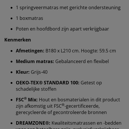
1 springveermatras met gerichte ondersteuning
1 boxmatras
Poten en hoofdbord zijn apart verkrijgbaar
Kenmerken
Afmetingen:
B180 x L210 cm. Hoogte: 59.5 cm
Medium matras:
Gebalanceerd en flexibel
Kleur:
Grijs-40
OEKO-TEX® STANDARD 100:
Getest op
schadelijke stoffen
Wij personaliseren jouw ervaring
®
FSC
Mix:
Hout en bosmaterialen in dit product
®
zijn afkomstig uit FSC
-gecertificeerde,
gerecycleerde of gecontroleerde bronnen
Bij JYSK gebruiken we cookies en mobiele
identificatoren om je een goede ervaring te bieden
DREAMZONE®:
Kwaliteitsmatrassen en -bedden
tijdens het bezoeken van onze website. Cookies