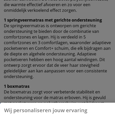
die warmte effectief afvoeren en zo voor een
onmiddelijk verkoelend effect zorgen.
1 springveermatras met gerichte ondersteuning
De springveermatras is ontworpen om gerichte
ondersteuning te bieden door de combinatie van
comfortzones en lagen. Hij is verdeeld in 5
comfortzones en 3 comfortlagen, waaronder adaptieve
pocketveren en Comfort+ schuim, die elk bijdragen aan
de diepte en algehele ondersteuning. Adaptieve
pocketveren hebben een hoog aantal windingen. Dit
ontwerp zorgt ervoor dat de veer haar stevigheid
geleidelijker aan kan aanpassen voor een consistente
ondersteuning.
1 boxmatras
De boxmatras zorgt voor verbeterde stabiliteit en
ondersteuning voor de matras erboven. Hij is gevuld
met pocketveren en polyetherschuim, wat bijdraagt
aan een meer gebalanceerde slaapervaring.