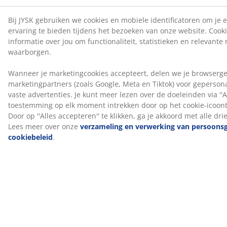
Kleur
Combineer je bed met een hoofdbord in dezelfde
kleurcode Grijs-40 voor een samenhangende look. Een
hoofdbord voegt stijl toe aan je kamer en helpt vlekken
op de muur te verminderen die kunnen ontstaan
wanneer je er dicht tegen slaapt.
OEKO-TEX® STANDARD 100
Dit product is OEKO-TEX® STANDARD 100
gecertificeerd. Dit betekent dat elk onderdeel, van
stoffen en vullingen tot garen en ritsen, getest wordt
door onafhankelijke OEKO-TEX® instituten en voldoet
aan strenge limieten voor schadelijke stoffen.
®
FSC
Mix
®
Het FSC
Mix-label geeft aan dat al het hout en
bosmaterialen in dit product afkomstig zijn uit een
®
combinatie van FSC
-gecertificeerde bossen,
®
gerecycleerde bronnen en FSC
-gecontroleerd hout.
®
GREENFIRST
hoes