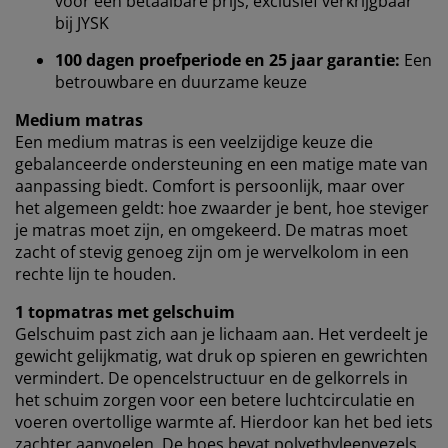
voor een betaalbare prijs, exclusief verkrijgbaar
verzamelen informatie over jou om functionaliteit,
bij JYSK
statistieken en relevante marketing te waarborgen.
100 dagen proefperiode en 25 jaar garantie:
Een
Wanneer je marketingcookies accepteert, delen we je
betrouwbare en duurzame keuze
browsergegevens met marketingpartners (zoals
Medium matras
Google, Meta en Tiktok) voor gepersonaliseerde en
vaste advertenties. Je kunt meer lezen over de
Een medium matras is een veelzijdige keuze die
doeleinden via ''Aanpassen'' en je toestemming op elk
gebalanceerde ondersteuning en een matige mate van
moment intrekken door op het cookie-icoontje te
aanpassing biedt. Comfort is persoonlijk, maar over
klikken. Door op ''Alles accepteren'' te klikken, ga je
het algemeen geldt: hoe zwaarder je bent, hoe steviger
akkoord met alle drie de doeleinden. Lees meer over
je matras moet zijn, en omgekeerd. De matras moet
onze
verzameling en verwerking van
zacht of stevig genoeg zijn om je wervelkolom in een
persoonsgegevens
en ons
cookiebeleid
.
rechte lijn te houden.
1 topmatras met gelschuim
Gelschuim past zich aan je lichaam aan. Het verdeelt je
gewicht gelijkmatig, wat druk op spieren en gewrichten
vermindert. De opencelstructuur en de gelkorrels in
het schuim zorgen voor een betere luchtcirculatie en
voeren overtollige warmte af. Hierdoor kan het bed iets
zachter aanvoelen. De hoes bevat polyethyleenvezels,