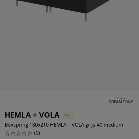
eubelonderhoud en accessoires
uitenverlichting
orgordijnen
oeslakens
edframes
rlichting
aamfolie
amperen
ledingkasten
edbodems
uishoud
ccessoires
laapkamermeubels
attenbodems
inderkamer
indermatrassen
assen en strijken
inderbedden
HEMLA + VOLA
Gold
Boxspring 180x210 HEMLA + VOLA grijs-40 medium
(
0
)