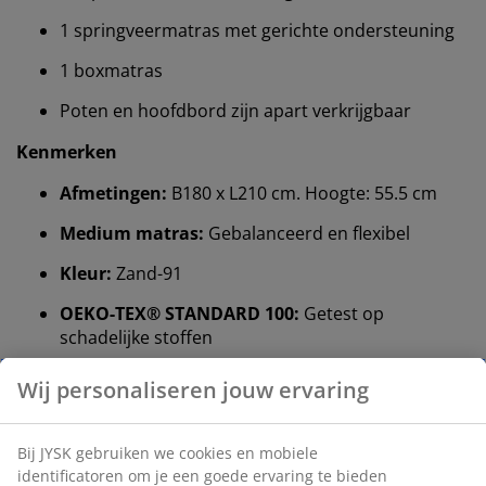
1 springveermatras met gerichte ondersteuning
1 boxmatras
Poten en hoofdbord zijn apart verkrijgbaar
Kenmerken
Afmetingen:
B180 x L210 cm. Hoogte: 55.5 cm
Medium matras:
Gebalanceerd en flexibel
Kleur:
Zand-91
OEKO-TEX® STANDARD 100:
Getest op
schadelijke stoffen
®
FSC
Mix:
Hout en bosmaterialen in dit
springveermatras en bodem zijn afkomstig uit
®
FSC
-gecertificeerde, gerecycleerde of
gecontroleerde bronnen
®