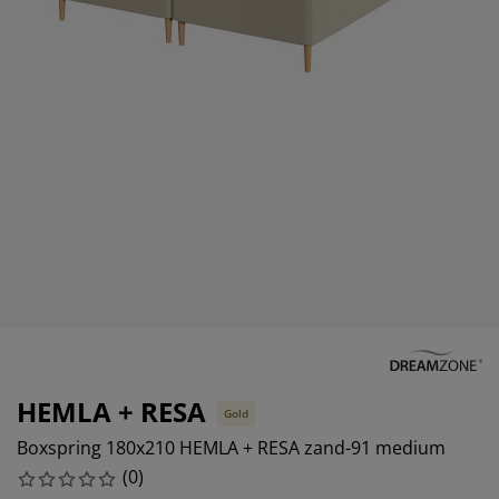
ubelonderhoud en accessoires
itenverlichting
rgordijnen
eslakens
dframes
rlichting
amfolie
amperen
edingkasten
edbodems
ishoud
cessoires
aapkamermeubels
ttenbodems
nderkamer
ndermatrassen
ssen en strijken
nderbedden
HEMLA + RESA
Gold
Boxspring 180x210 HEMLA + RESA zand-91 medium
(
0
)