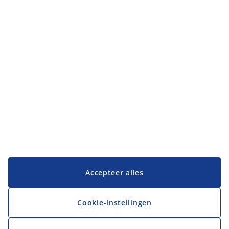
Categorieën
Categorieën
Klantenservice
Klantenservice
JYSK
JYSK
Hoofdkantoor
Volg JYSK