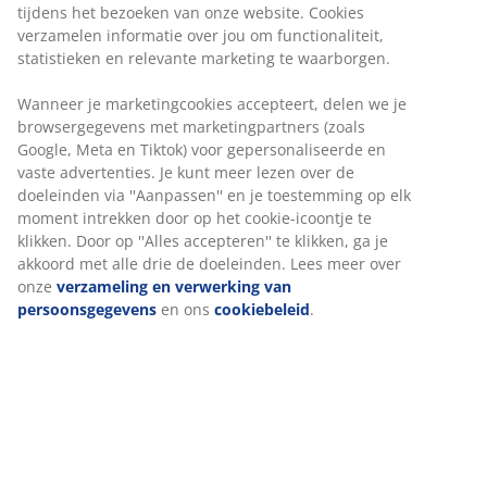
GREENFIRST
hoes: M
et anti-huisstofmijt
eigenschappen
DREAMZONE®:
Kwaliteitsmatrassen en -bedden
voor een betaalbare prijs, exclusief verkrijgbaar
bij JYSK
100 dagen proefperiode en 25 jaar garantie:
Een
Wij personaliseren jouw ervaring
betrouwbare en duurzame keuze
Medium matras
Bij JYSK gebruiken we cookies en mobiele identificatoren om
Een medium matras is een veelzijdige keuze die
je een goede ervaring te bieden tijdens het bezoeken van
gebalanceerde ondersteuning en een matige mate van
onze website. Cookies verzamelen informatie over jou om
aanpassing biedt. Comfort is persoonlijk, maar over
functionaliteit, statistieken en relevante marketing te
het algemeen geldt: hoe zwaarder je bent, hoe steviger
waarborgen.
je matras moet zijn, en omgekeerd. De matras moet
zacht of stevig genoeg zijn om je wervelkolom in een
Wanneer je marketingcookies accepteert, delen we je
rechte lijn te houden.
browsergegevens met marketingpartners (zoals Google, Meta
en Tiktok) voor gepersonaliseerde en vaste advertenties. Je
1 topmatras met latex
kunt meer lezen over de doeleinden via ''Aanpassen'' en je
Latex voelt veerkrachtig en soepel aan. Het past zich
toestemming op elk moment intrekken door op het cookie-
snel aan je bewegingen aan en biedt je nacht na nacht
icoontje te klikken. Door op ''Alles accepteren'' te klikken, ga je