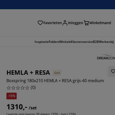
Favorieten
Inloggen
Winkelmand
n
Inspiratie
Folders
Winkels
Klantenservice
B2B
Werkenbij
HEMLA + RESA
Gold
Boxspring 180x210 HEMLA + RESA grijs-40 medium
(
0
)
-15%
1310,-
/set
Laagste prijs laatste 30 dagen:
1550,- /set (-15%)