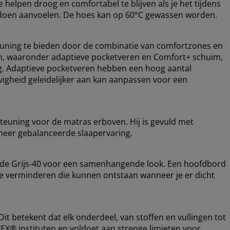
elpen droog en comfortabel te blijven als je het tijdens
er doen aanvoelen. De hoes kan op 60°C gewassen worden.
uning te bieden door de combinatie van comfortzones en
gen, waaronder adaptieve pocketveren en Comfort+ schuim,
ng. Adaptieve pocketveren hebben een hoog aantal
vigheid geleidelijker aan kan aanpassen voor een
teuning voor de matras erboven. Hij is gevuld met
meer gebalanceerde slaapervaring.
ode Grijs-40 voor een samenhangende look. Een hoofdbord
 te verminderen die kunnen ontstaan wanneer je er dicht
t betekent dat elk onderdeel, van stoffen en vullingen tot
EX® instituten en voldoet aan strenge limieten voor