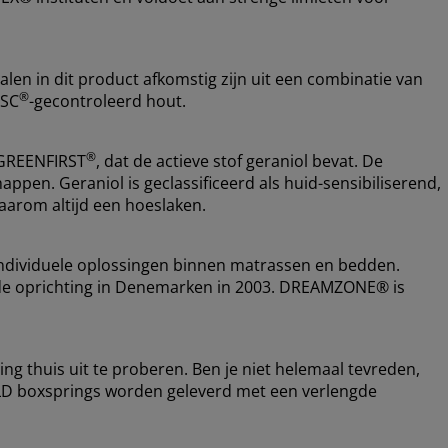
alen in dit product afkomstig zijn uit een combinatie van
®
FSC
-gecontroleerd hout.
®
 GREENFIRST
, dat de actieve stof geraniol bevat. De
appen. Geraniol is geclassificeerd als huid-sensibiliserend,
arom altijd een hoeslaken.
ndividuele oplossingen binnen matrassen en bedden.
nds de oprichting in Denemarken in 2003. DREAMZONE® is
ing thuis uit te proberen. Ben je niet helemaal tevreden,
OLD boxsprings worden geleverd met een verlengde