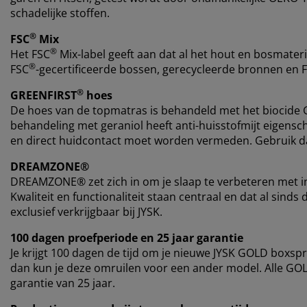
schadelijke stoffen.
®
FSC
Mix
®
Het FSC
Mix-label geeft aan dat al het hout en bosmateri
®
FSC
-gecertificeerde bossen, gerecycleerde bronnen en 
®
GREENFIRST
hoes
De hoes van de topmatras is behandeld met het biocide
behandeling met geraniol heeft anti-huisstofmijt eigensch
en direct huidcontact moet worden vermeden. Gebruik da
DREAMZONE®
DREAMZONE® zet zich in om je slaap te verbeteren met i
Kwaliteit en functionaliteit staan centraal en dat al si
exclusief verkrijgbaar bij JYSK.
100 dagen proefperiode en 25 jaar garantie
Je krijgt 100 dagen de tijd om je nieuwe JYSK GOLD boxspr
dan kun je deze omruilen voor een ander model. Alle G
garantie van 25 jaar.