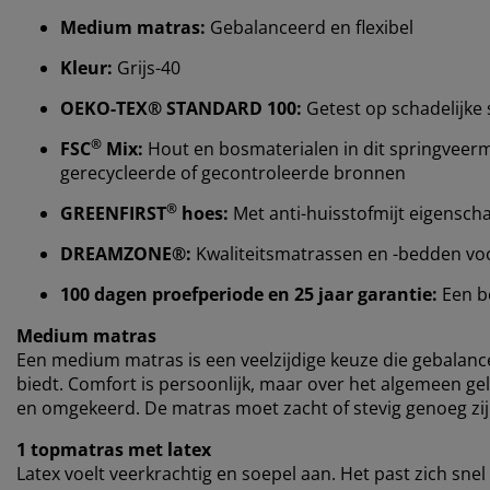
Medium matras:
Gebalanceerd en flexibel
Kleur:
Grijs-40
OEKO-TEX® STANDARD 100:
Getest op schadelijke 
®
FSC
Mix:
Hout en bosmaterialen in dit springveerm
gerecycleerde of gecontroleerde bronnen
®
GREENFIRST
hoes:
Met anti-huisstofmijt eigensc
DREAMZONE®:
Kwaliteitsmatrassen en -bedden voor 
100 dagen proefperiode en 25 jaar garantie:
Een b
Medium matras
Een medium matras is een veelzijdige keuze die gebalan
biedt. Comfort is persoonlijk, maar over het algemeen gel
en omgekeerd. De matras moet zacht of stevig genoeg zijn
1 topmatras met latex
Latex voelt veerkrachtig en soepel aan. Het past zich snel