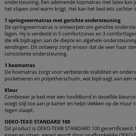
ondersteuning. Een ademende topmatras met latex kan je h
het slapen snel warm krijgt. Het kan het bed iets zacht
1 springveermatras met gerichte ondersteuning
De springveermatras is ontworpen om gerichte onderste
lagen. Hij is verdeeld in 5 comfortzones en 3 comfortla
die elk bijdragen aan de diepte en algehele ondersteuni
windingen. Dit ontwerp zorgt ervoor dat de veer haar ste
consistente ondersteuning.
1 boxmatras
De boxmatras zorgt voor verbeterde stabiliteit en onders
pocketveren en polyetherschuim, wat bijdraagt aan een 
Kleur
Combineer je bed met een hoofdbord in dezelfde kleurc
voegt stijl toe aan je kamer en helpt vlekken op de muur
tegen slaapt.
OEKO-TEX® STANDARD 100
Dit product is OEKO-TEX® STANDARD 100 gecertificeerd. Di
garen en ritsen, getest wordt door onafhankelijke OEKO-T