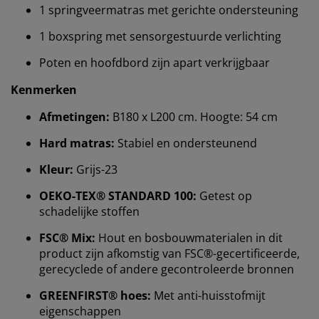
1 springveermatras met gerichte ondersteuning
1 boxspring met sensorgestuurde verlichting
Poten en hoofdbord zijn apart verkrijgbaar
Kenmerken
Afmetingen:
B180 x L200 cm. Hoogte: 54 cm
Hard matras:
Stabiel en ondersteunend
Kleur:
Grijs-23
OEKO-TEX® STANDARD 100:
Getest op
schadelijke stoffen
Wij personaliseren jouw ervaring
FSC® Mix:
Hout en bosbouwmaterialen in dit
product zijn afkomstig van FSC®-gecertificeerde,
gerecyclede of andere gecontroleerde bronnen
Bij JYSK gebruiken we cookies en mobiele
identificatoren om je een goede ervaring te bieden
GREENFIRST® hoes:
Met anti-huisstofmijt
tijdens het bezoeken van onze website. Cookies
eigenschappen