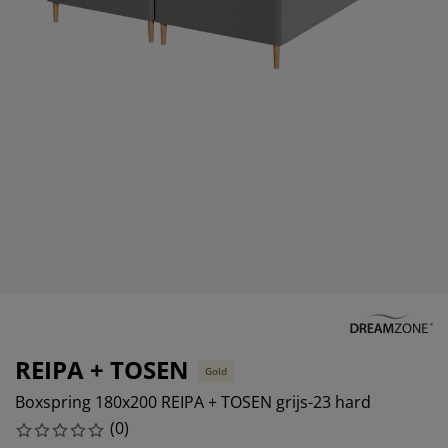
eubelonderhoud en accessoires
uitenverlichting
orgordijnen
oeslakens
edframes
rlichting
aamfolie
amperen
ledingkasten
edbodems
uishoud
ccessoires
laapkamermeubels
attenbodems
inderkamer
indermatrassen
assen en strijken
inderbedden
REIPA + TOSEN
Gold
Boxspring 180x200 REIPA + TOSEN grijs-23 hard
(
0
)