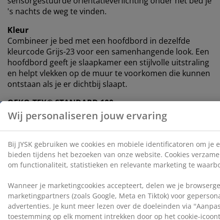
sensorgestuurde oriëntatieverlichting onder het bed je
's nachts de weg te vinden.
Kleur
Combineer je bed met een hoofdbord in dezelfde
kleurcode Grijs-23 voor een samenhangende look. Een
hoofdbord geeft je slaapkamer een stijlvolle uitstraling
en helpt vlekken op de muur te voorkomen die kunnen
ontstaan ​​als je er dichtbij slaapt.
OEKO-TEX® STANDARD 100
Dit product is OEKO-TEX® STANDARD 100
gecertificeerd. Dit betekent dat elk onderdeel is getest
door onafhankelijke OEKO-TEX® instituten en voldoet
aan strenge limieten voor schadelijke stoffen.
FSC® Mix
Het FSC® Mix label geeft aan dat al het hout en de
bosmaterialen in dit product afkomstig zijn van een
combinatie van FSC®-gecertificeerde bossen,
gerecyclede bronnen of FSC®-gecontroleerd hout.