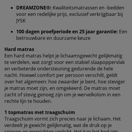
verzamelen informatie over jou om functionaliteit,
DREAMZONE®:
Kwaliteitsmatrassen en -bedden
statistieken en relevante marketing te waarborgen.
voor een redelijke prijs, exclusief verkrijgbaar bij
Wanneer je marketingcookies accepteert, delen we je
JYSK
browsergegevens met marketingpartners (zoals
100 dagen proefperiode en 25 jaar garantie:
Een
Google, Meta en Tiktok) voor gepersonaliseerde en
betrouwbare en duurzame keuze
vaste advertenties. Je kunt meer lezen over de
doeleinden via ''Aanpassen'' en je toestemming op elk
Hard matras
moment intrekken door op het cookie-icoontje te
Een hard matras helpt je ​​lichaamsgewicht gelijkmatig
klikken. Door op ''Alles accepteren'' te klikken, ga je
te verdelen, wat zorgt voor een stabiel slaapoppervlak
akkoord met alle drie de doeleinden. Lees meer over
en verbeterde ondersteuning gedurende de hele
onze
verzameling en verwerking van
nacht. Hoewel comfort per persoon verschilt, geldt
persoonsgegevens
en ons
cookiebeleid
.
over het algemeen: hoe zwaarder je bent, hoe steviger
je matras moet zijn, en omgekeerd. De matras moet
zacht of stevig genoeg zijn om je wervelkolom in een
rechte lijn te houden.
1 topmatras met traagschuim
Traagschuim vormt zich precies naar je lichaam. Het
verdeelt je gewicht gelijkmatig, wat de druk op je
spieren en gewrichten verlicht. Het kan het bed iets