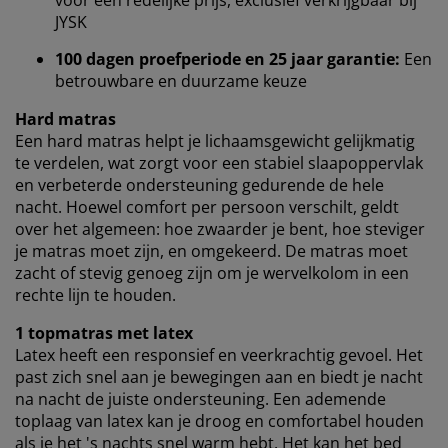
voor een redelijke prijs, exclusief verkrijgbaar bij
statistieken en relevante marketing te waarborgen.
JYSK
Wanneer je marketingcookies accepteert, delen we je
100 dagen proefperiode en 25 jaar garantie:
Een
browsergegevens met marketingpartners (zoals
betrouwbare en duurzame keuze
Google, Meta en Tiktok) voor gepersonaliseerde en
vaste advertenties. Je kunt meer lezen over de
Hard matras
doeleinden via ''Aanpassen'' en je toestemming op elk
Een hard matras helpt je ​​lichaamsgewicht gelijkmatig
moment intrekken door op het cookie-icoontje te
te verdelen, wat zorgt voor een stabiel slaapoppervlak
klikken. Door op ''Alles accepteren'' te klikken, ga je
en verbeterde ondersteuning gedurende de hele
akkoord met alle drie de doeleinden. Lees meer over
nacht. Hoewel comfort per persoon verschilt, geldt
onze
verzameling en verwerking van
over het algemeen: hoe zwaarder je bent, hoe steviger
persoonsgegevens
en ons
cookiebeleid
.
je matras moet zijn, en omgekeerd. De matras moet
zacht of stevig genoeg zijn om je wervelkolom in een
rechte lijn te houden.
1 topmatras met latex
Latex heeft een responsief en veerkrachtig gevoel. Het
past zich snel aan je bewegingen aan en biedt je nacht
na nacht de juiste ondersteuning. Een ademende
toplaag van latex kan je droog en comfortabel houden
als je het 's nachts snel warm hebt. Het kan het bed