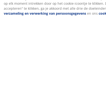
afkomstig zijn van een combinatie van FSC®-
gecertificeerde bossen, gerecyclede bronnen of FSC®-
gecontroleerd hout.
DREAMZONE®
DREAMZONE® streeft ernaar je slaap te verbeteren
met individuele oplossingen in matrassen en bedden.
Kwaliteit en functionaliteit zijn essentieel en dat is al zo
sinds de oprichting in Denemarken in 2003.
DREAMZONE® is exclusief verkrijgbaar bij JYSK.
100 dagen proefperiode en 25 jaar garantie
Je krijgt 100 dagen de tijd om je nieuwe JYSK GOLD
boxspring thuis uit te proberen. Ben je niet helemaal
tevreden, dan kun je het omruilen voor een ander
model. Alle GOLD boxsprings worden bovendien
geleverd met een verlengde garantie van 25 jaar.
Fabrieksgeur verdwijnt na verloop van tijd
Wanneer je een nieuw matras ontvangt, kun je een
lichte fabrieksgeur waarnemen. Deze is volkomen