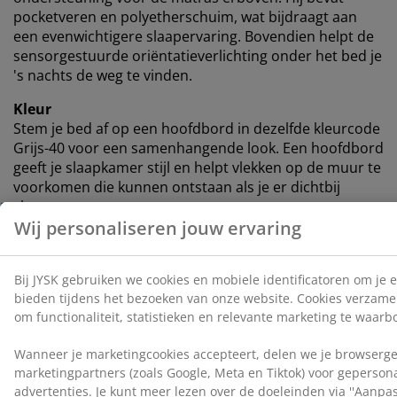
pocketveren en polyetherschuim, wat bijdraagt ​​aan
een evenwichtigere slaapervaring. Bovendien helpt de
sensorgestuurde oriëntatieverlichting onder het bed je
's nachts de weg te vinden.
Kleur
Stem je bed af op een hoofdbord in dezelfde kleurcode
Grijs-40 voor een samenhangende look. Een hoofdbord
geeft je slaapkamer stijl en helpt vlekken op de muur te
voorkomen die kunnen ontstaan ​​als je er dichtbij
slaapt.
OEKO-TEX® STANDARD 100
Dit product is OEKO-TEX® STANDARD 100
gecertificeerd. Dit betekent dat elk onderdeel is getest
door onafhankelijke OEKO-TEX® instituten en voldoet
aan strenge limieten voor schadelijke stoffen.
FSC® Mix
Het FSC® Mix label geeft aan dat al het hout en de
bosbouwmaterialen in de springveermatras en -bodem