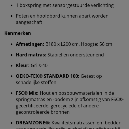
1 boxspring met sensorgestuurde verlichting
Poten en hoofdbord kunnen apart worden
aangeschaft
Kenmerken
Afmetingen:
B180 x L200 cm. Hoogte: 56 cm
Hard matras:
Stabiel en ondersteunend
Kleur:
Grijs-40
OEKO-TEX® STANDARD 100:
Getest op
schadelijke stoffen
Wij personaliseren jouw ervaring
FSC® Mix:
Hout en bosbouwmaterialen in de
springmatras en -bodem zijn afkomstig van FSC®-
gecertificeerde, gerecyclede of andere
Bij JYSK gebruiken we cookies en mobiele
gecontroleerde bronnen
identificatoren om je een goede ervaring te bieden
tijdens het bezoeken van onze website. Cookies
DREAMZONE®:
Kwaliteitsmatrassen en -bedden
verzamelen informatie over jou om functionaliteit,