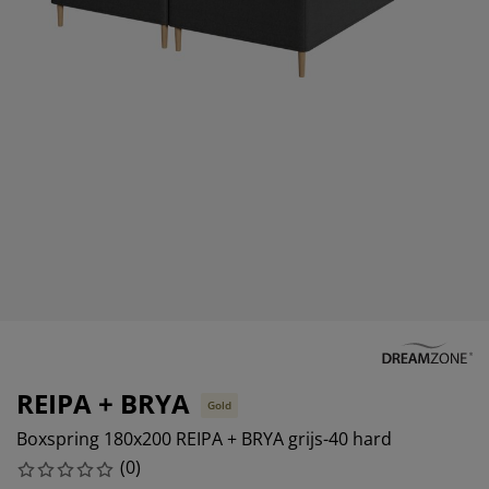
eubelonderhoud en accessoires
uitenverlichting
orgordijnen
oeslakens
edframes
rlichting
aamfolie
amperen
ledingkasten
edbodems
uishoud
ccessoires
laapkamermeubels
attenbodems
inderkamer
indermatrassen
assen en strijken
inderbedden
REIPA + BRYA
Gold
Boxspring 180x200 REIPA + BRYA grijs-40 hard
(
0
)