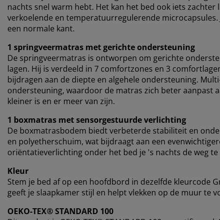
nachts snel warm hebt. Het kan het bed ook iets zachter 
verkoelende en temperatuurregulerende microcapsules. Je
een normale kant.
1 springveermatras met gerichte ondersteuning
De springveermatras is ontworpen om gerichte onderste
lagen. Hij is verdeeld in 7 comfortzones en 3 comfortlag
bijdragen aan de diepte en algehele ondersteuning. Mult
ondersteuning, waardoor de matras zich beter aanpast aa
kleiner is en er meer van zijn.
1 boxmatras met sensorgestuurde verlichting
De boxmatrasbodem biedt verbeterde stabiliteit en onde
en polyetherschuim, wat bijdraagt ​​aan een evenwichtige
oriëntatieverlichting onder het bed je 's nachts de weg te
Kleur
Stem je bed af op een hoofdbord in dezelfde kleurcode 
geeft je slaapkamer stijl en helpt vlekken op de muur te vo
OEKO-TEX® STANDARD 100