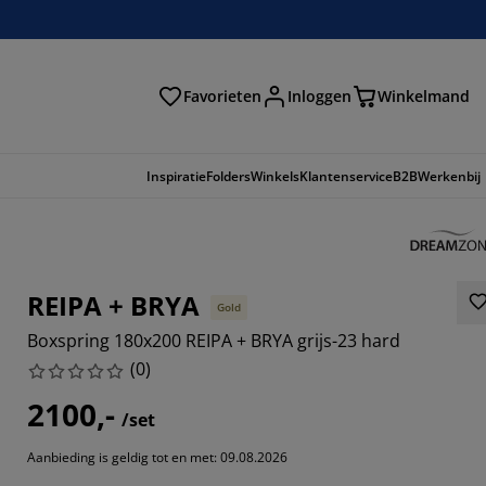
Favorieten
Inloggen
Winkelmand
n
Inspiratie
Folders
Winkels
Klantenservice
B2B
Werkenbij
REIPA + BRYA
Gold
Boxspring 180x200 REIPA + BRYA grijs-23 hard
(
0
)
2100,-
/set
Aanbieding is geldig tot en met: 09.08.2026