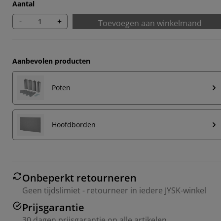
Aantal
-
+
Toevoegen aan winkelmand
Aanbevolen producten
Poten
Hoofdborden
Onbeperkt retourneren
Geen tijdslimiet - retourneer in iedere JYSK-winkel
Prijsgarantie
30 dagen prijsgarantie op alle artikelen