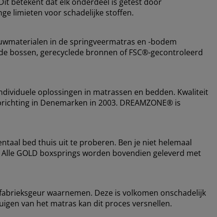
it betekent dat elk onderdeel is getest door
ge limieten voor schadelijke stoffen.
bouwmaterialen in de springveermatras en -bodem
erde bossen, gerecyclede bronnen of FSC®-gecontroleerd
dividuele oplossingen in matrassen en bedden. Kwaliteit
de oprichting in Denemarken in 2003. DREAMZONE® is
entaal bed thuis uit te proberen. Ben je niet helemaal
. Alle GOLD boxsprings worden bovendien geleverd met
 fabrieksgeur waarnemen. Deze is volkomen onschadelijk
zuigen van het matras kan dit proces versnellen.