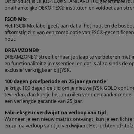
Dit product is OEKO-TEX® STANDARD 100 gecertificeerd. D
onafhankelijke OEKO-TEX® instituten en voldoet aan stren
FSC® Mix
Het FSC® Mix label geeft aan dat al het hout en de bos
afkomstig zijn van een combinatie van FSC®-gecertifice
hout.
DREAMZONE®
DREAMZONE® streeft ernaar je slaap te verbeteren met in
en functionaliteit zijn essentieel en dat is al zo sinds 
exclusief verkrijgbaar bij JYSK.
100 dagen proefperiode en 25 jaar garantie
Je krijgt 100 dagen de tijd om je nieuwe JYSK GOLD contin
tevreden, dan kun je het omruilen voor een ander model
een verlengde garantie van 25 jaar.
Fabrieksgeur verdwijnt na verloop van tijd
Wanneer je een nieuw matras ontvangt, kun je een lichte
en zal na verloop van tijd verdwijnen. Het luchten of stof