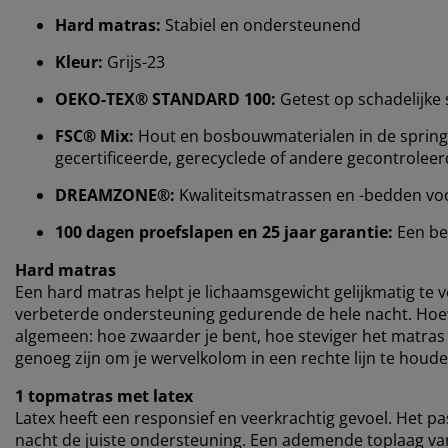
Hard matras:
Stabiel en ondersteunend
Kleur:
Grijs-23
OEKO-TEX® STANDARD 100:
Getest op schadelijke 
FSC® Mix:
Hout en bosbouwmaterialen in de spring
gecertificeerde, gerecyclede of andere gecontrolee
DREAMZONE®:
Kwaliteitsmatrassen en -bedden voor e
100 dagen proefslapen en 25 jaar garantie:
Een be
Hard matras
Een hard matras helpt je ​​lichaamsgewicht gelijkmatig te 
verbeterde ondersteuning gedurende de hele nacht. Hoewe
algemeen: hoe zwaarder je bent, hoe steviger het matras
genoeg zijn om je wervelkolom in een rechte lijn te houde
1 topmatras met latex
Latex heeft een responsief en veerkrachtig gevoel. Het pa
nacht de juiste ondersteuning. Een ademende toplaag van 