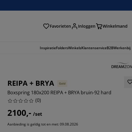
Favorieten
Inloggen
Winkelmand
n
Inspiratie
Folders
Winkels
Klantenservice
B2B
Werkenbij
REIPA + BRYA
Gold
Boxspring 180x200 REIPA + BRYA bruin-92 hard
(
0
)
2100,-
/set
Aanbieding is geldig tot en met: 09.08.2026