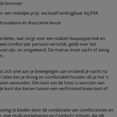
rde bronnen
en redelijke prijs, exclusief verkrijgbaar bij JYSK
etrouwbare en duurzame keuze
verdelen, wat zorgt voor een stabiel slaapoppervlak en
l comfort per persoon verschilt, geldt over het
moet zijn, en omgekeerd. De matras moet zacht of stevig
n.
st zich snel aan je bewegingen aan en biedt je nacht na
latex kan je droog en comfortabel houden als je het 's
laten aanvoelen. Eén kant van de hoes is voorzien van
 kunt dus kiezen tussen een verfrissend koele kant of
uning te bieden door de combinatie van comfortzones en
en, met multi-pocketveren en Comfort+ schuim, die elk