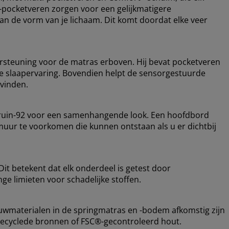
i-pocketveren zorgen voor een gelijkmatigere
n de vorm van je lichaam. Dit komt doordat elke veer
rsteuning voor de matras erboven. Hij bevat pocketveren
re slaapervaring. Bovendien helpt de sensorgestuurde
 vinden.
 Bruin-92 voor een samenhangende look. Een hoofdbord
muur te voorkomen die kunnen ontstaan ​​als u er dichtbij
it betekent dat elk onderdeel is getest door
ge limieten voor schadelijke stoffen.
ouwmaterialen in de springmatras en -bodem afkomstig zijn
recyclede bronnen of FSC®-gecontroleerd hout.