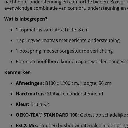
nacht door ondersteuning en comfort te bieden. Boxspr
evenwichtige combinatie van comfort, ondersteuning en d
Wat is inbegrepen?
1 topmatras van latex. Dikte: 8 cm
1 springveermatras met gerichte ondersteuning
1 boxspring met sensorgestuurde verlichting
Poten en hoofdbord kunnen apart worden aangesch
Kenmerken
Afmetingen:
B180 x L200 cm. Hoogte: 56 cm
Hard matras:
Stabiel en ondersteunend
Kleur:
Bruin-92
OEKO-TEX® STANDARD 100:
Getest op schadelijke 
FSC® Mix:
Hout en bosbouwmaterialen in de spring