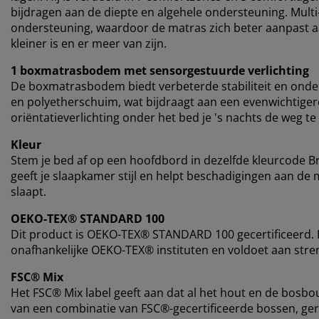
bijdragen aan de diepte en algehele ondersteuning. Mult
ondersteuning, waardoor de matras zich beter aanpast aa
kleiner is en er meer van zijn.
1 boxmatrasbodem met sensorgestuurde verlichting
De boxmatrasbodem biedt verbeterde stabiliteit en onde
en polyetherschuim, wat bijdraagt ​​aan een evenwichtige
oriëntatieverlichting onder het bed je 's nachts de weg te
Kleur
Stem je bed af op een hoofdbord in dezelfde kleurcode
geeft je slaapkamer stijl en helpt beschadigingen aan de 
slaapt.
OEKO-TEX® STANDARD 100
Dit product is OEKO-TEX® STANDARD 100 gecertificeerd. D
onafhankelijke OEKO-TEX® instituten en voldoet aan stren
FSC® Mix
Het FSC® Mix label geeft aan dat al het hout en de bosb
van een combinatie van FSC®-gecertificeerde bossen, ge