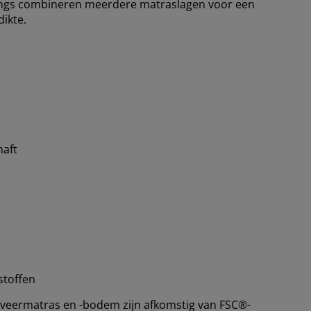
ings combineren meerdere matraslagen voor een
ikte.
aft
stoffen
veermatras en -bodem zijn afkomstig van FSC®-