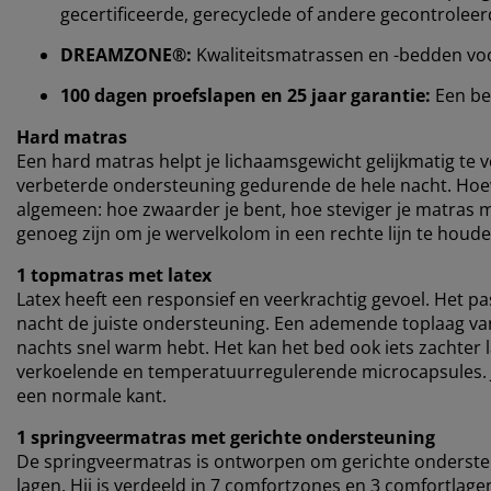
gecertificeerde, gerecyclede of andere gecontrolee
DREAMZONE®:
Kwaliteitsmatrassen en -bedden voor e
100 dagen proefslapen en 25 jaar garantie:
Een b
Hard matras
Een hard matras helpt je ​​lichaamsgewicht gelijkmatig te 
verbeterde ondersteuning gedurende de hele nacht. Hoewe
algemeen: hoe zwaarder je bent, hoe steviger je matras 
genoeg zijn om je wervelkolom in een rechte lijn te houde
1 topmatras met latex
Latex heeft een responsief en veerkrachtig gevoel. Het pa
nacht de juiste ondersteuning. Een ademende toplaag van 
nachts snel warm hebt. Het kan het bed ook iets zachter 
verkoelende en temperatuurregulerende microcapsules. Je
een normale kant.
1 springveermatras met gerichte ondersteuning
De springveermatras is ontworpen om gerichte onderste
lagen. Hij is verdeeld in 7 comfortzones en 3 comfortlag