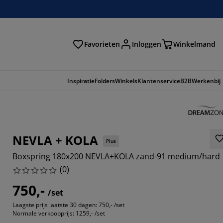
Favorieten
Inloggen
Winkelmand
n
Inspiratie
Folders
Winkels
Klantenservice
B2B
Werkenbij
NEVLA + KOLA
Plus
Boxspring 180x200 NEVLA+KOLA zand-91 medium/hard
(
0
)
750,-
/set
Laagste prijs laatste 30 dagen:
750,- /set
Normale verkoopprijs:
1259,- /set