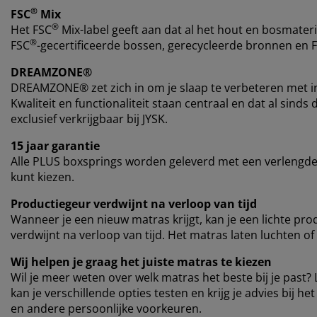
®
FSC
Mix
®
Het FSC
Mix-label geeft aan dat al het hout en bosmateri
®
FSC
-gecertificeerde bossen, gerecycleerde bronnen en 
DREAMZONE®
DREAMZONE® zet zich in om je slaap te verbeteren met i
Kwaliteit en functionaliteit staan centraal en dat al si
exclusief verkrijgbaar bij JYSK.
15 jaar garantie
Alle PLUS boxsprings worden geleverd met een verlengde 
kunt kiezen.
Productiegeur verdwijnt na verloop van tijd
Wanneer je een nieuw matras krijgt, kan je een lichte pro
verdwijnt na verloop van tijd. Het matras laten luchten of
Wij helpen je graag het juiste matras te kiezen
Wil je meer weten over welk matras het beste bij je past? 
kan je verschillende opties testen en krijg je advies bij h
en andere persoonlijke voorkeuren.