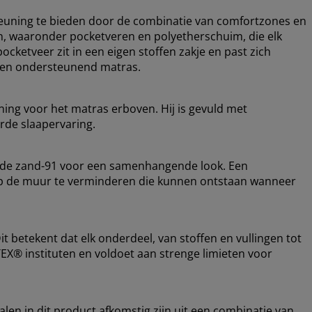
euning te bieden door de combinatie van comfortzones en
en, waaronder pocketveren en polyetherschuim, die elk
ocketveer zit in een eigen stoffen zakje en past zich
el en ondersteunend matras.
ing voor het matras erboven. Hij is gevuld met
rde slaapervaring.
ode zand-91 voor een samenhangende look. Een
 op de muur te verminderen die kunnen ontstaan wanneer
 betekent dat elk onderdeel, van stoffen en vullingen tot
EX® instituten en voldoet aan strenge limieten voor
alen in dit product afkomstig zijn uit een combinatie van