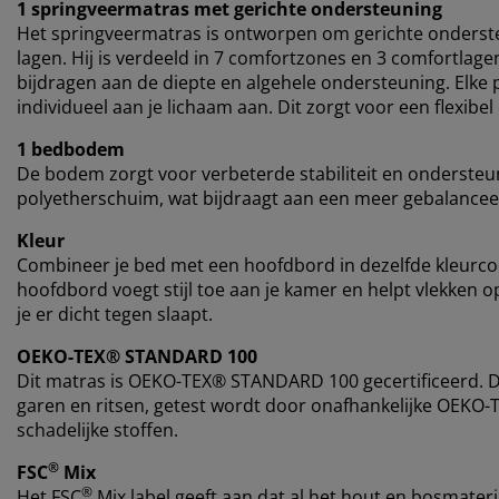
1 springveermatras met gerichte ondersteuning
Het springveermatras is ontworpen om gerichte onderst
lagen. Hij is verdeeld in 7 comfortzones en 3 comfortlag
bijdragen aan de diepte en algehele ondersteuning. Elke p
individueel aan je lichaam aan. Dit zorgt voor een flexib
1 bedbodem
De bodem zorgt voor verbeterde stabiliteit en ondersteun
polyetherschuim, wat bijdraagt aan een meer gebalancee
Kleur
Combineer je bed met een hoofdbord in dezelfde kleurc
hoofdbord voegt stijl toe aan je kamer en helpt vlekken
je er dicht tegen slaapt.
OEKO-TEX® STANDARD 100
Dit matras is OEKO-TEX® STANDARD 100 gecertificeerd. Dit
garen en ritsen, getest wordt door onafhankelijke OEKO-T
schadelijke stoffen.
®
FSC
Mix
®
Het FSC
Mix label geeft aan dat al het hout en bosmateri