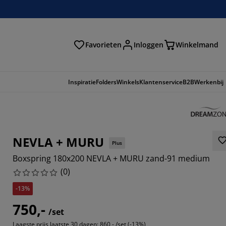
Favorieten
Inloggen
Winkelmand
n
Inspiratie
Folders
Winkels
Klantenservice
B2B
Werkenbij
NEVLA + MURU
Plus
Boxspring 180x200 NEVLA + MURU zand-91 medium
(
0
)
-13%
750,-
/set
Laagste prijs laatste 30 dagen:
860,- /set (-13%)