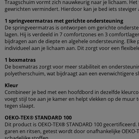
Traagschuim vormt zich nauwkeurig naar je lichaam. Het v
gewrichten vermindert. Hierdoor kan je bed iets stevige
1 springveermatras met gerichte ondersteuning
De springveermatras is ontworpen om gerichte onderste
lagen. Hij is verdeeld in 7 comfortzones en 3 comfortlag
bijdragen aan de diepte en algehele ondersteuning. Elke p
individueel aan je lichaam aan. Dit zorgt voor een flexib
1 boxmatras
De boxmatras zorgt voor meer stabiliteit en ondersteun
polyetherschuim, wat bijdraagt aan een evenwichtigere s
Kleur
Combineer je bed met een hoofdbord in dezelfde kleurc
voegt stijl toe aan je kamer en helpt vlekken op de muur
tegen slaapt.
OEKO-TEX® STANDARD 100
Dit product is OEKO-TEX® STANDARD 100 gecertificeerd. Di
garen en ritsen, getest wordt door onafhankelijke OEKO-T
schadelijke stoffen.