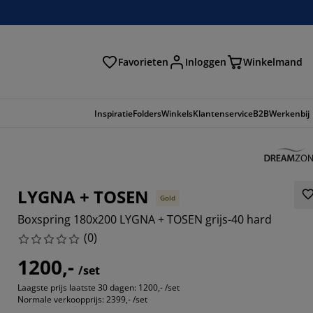
Favorieten
Inloggen
Winkelmand
n
Inspiratie
Folders
Winkels
Klantenservice
B2B
Werkenbij
LYGNA + TOSEN
Gold
Boxspring 180x200 LYGNA + TOSEN grijs-40 hard
(
0
)
1200,-
/set
Laagste prijs laatste 30 dagen:
1200,- /set
Normale verkoopprijs:
2399,- /set