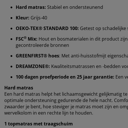
Hard matras:
Stabiel en ondersteunend
Kleur:
Grijs-40
OEKO-TEX® STANDARD 100:
Getest op schadelijke 
®
FSC
Mix:
Hout en bosmaterialen in dit product zijn
gecontroleerde bronnen
GREENFIRST® hoes
: Met anti-huisstofmijt eigensc
DREAMZONE®:
Kwaliteitsmatrassen en -bedden voor 
100 dagen proefperiode en 25 jaar garantie:
Een v
Hard matras
Een hard matras helpt het lichaamsgewicht gelijkmatig te 
optimale ondersteuning gedurende de hele nacht. Comfort
zwaarder je bent, hoe steviger je matras moet zijn en om
wervelkolom in een rechte lijn te houden.
1 topmatras met traagschuim