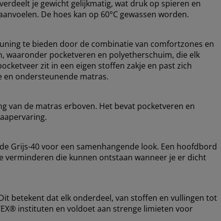
erdeelt je gewicht gelijkmatig, wat druk op spieren en
r aanvoelen. De hoes kan op 60°C gewassen worden.
uning te bieden door de combinatie van comfortzones en
en, waaronder pocketveren en polyetherschuim, die elk
ocketveer zit in een eigen stoffen zakje en past zich
ele en ondersteunende matras.
ing van de matras erboven. Het bevat pocketveren en
laapervaring.
ode Grijs-40 voor een samenhangende look. Een hoofdbord
 te verminderen die kunnen ontstaan wanneer je er dicht
t betekent dat elk onderdeel, van stoffen en vullingen tot
EX® instituten en voldoet aan strenge limieten voor