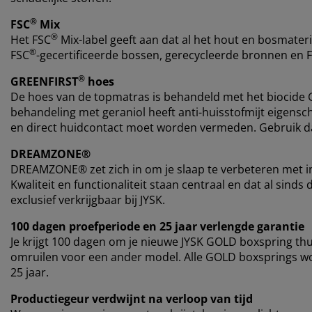
®
FSC
Mix
®
Het FSC
Mix-label geeft aan dat al het hout en bosmateri
®
FSC
-gecertificeerde bossen, gerecycleerde bronnen en 
®
GREENFIRST
hoes
De hoes van de topmatras is behandeld met het biocide
behandeling met geraniol heeft anti-huisstofmijt eigensch
en direct huidcontact moet worden vermeden. Gebruik da
DREAMZONE®
DREAMZONE® zet zich in om je slaap te verbeteren met i
Kwaliteit en functionaliteit staan centraal en dat al si
exclusief verkrijgbaar bij JYSK.
100 dagen proefperiode en 25 jaar verlengde garantie
Je krijgt 100 dagen om je nieuwe JYSK GOLD boxspring thui
omruilen voor een ander model. Alle GOLD boxsprings w
25 jaar.
Productiegeur verdwijnt na verloop van tijd