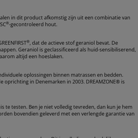
alen in dit product afkomstig zijn uit een combinatie van
®
FSC
-gecontroleerd hout.
®
 GREENFIRST
, dat de actieve stof geraniol bevat. De
appen. Geraniol is geclassificeerd als huid-sensibiliserend,
arom altijd een hoeslaken.
ndividuele oplossingen binnen matrassen en bedden.
nds de oprichting in Denemarken in 2003. DREAMZONE® is
s te testen. Ben je niet volledig tevreden, dan kun je hem
orden bovendien geleverd met een verlengde garantie van