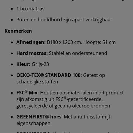
1 boxmatras
Poten en hoofdbord zijn apart verkrijgbaar
Kenmerken
Afmetingen:
B180 x L200 cm. Hoogte: 51 cm
Hard matras:
Stabiel en ondersteunend
Kleur:
Grijs-23
OEKO-TEX® STANDARD 100:
Getest op
schadelijke stoffen
®
FSC
Mix:
Hout en bosmaterialen in dit product
Wij personaliseren jouw ervaring
®
zijn afkomstig uit FSC
-gecertificeerde,
gerecycleerde of gecontroleerde bronnen
Bij JYSK gebruiken we cookies en mobiele
GREENFIRST® hoes
: Met anti-huisstofmijt
identificatoren om je een goede ervaring te bieden
eigenschappen
tijdens het bezoeken van onze website. Cookies