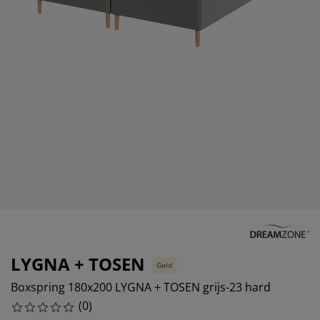
eubelonderhoud en accessoires
uitenverlichting
orgordijnen
oeslakens
edframes
rlichting
aamfolie
amperen
ledingkasten
edbodems
uishoud
ccessoires
laapkamermeubels
attenbodems
inderkamer
indermatrassen
assen en strijken
inderbedden
LYGNA + TOSEN
Gold
Boxspring 180x200 LYGNA + TOSEN grijs-23 hard
(
0
)