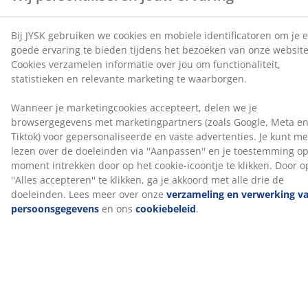
1 springveermatras met gerichte ondersteuning
De springveermatras is ontworpen om gerichte
ondersteuning te bieden door de combinatie van
comfortzones en lagen. Hij is verdeeld in 7
comfortzones en 3 comfortlagen, waaronder
pocketveren en polyetherschuim, die elk bijdragen aan
de diepte en algehele ondersteuning. Elke pocketveer
zit in een eigen stoffen zakje en past zich individueel
aan je lichaam aan. Dit zorgt voor een flexibele en
ondersteunende matras.
1 boxmatras
De boxmatras zorgt voor meer stabiliteit en
ondersteuning van de matras erboven. Het bevat
pocketveren en polyetherschuim, wat bijdraagt aan
een evenwichtigere slaapervaring.
Kleur
Combineer je bed met een hoofdbord in dezelfde
kleurcode Grijs-23 voor een samenhangende look. Een