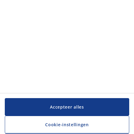
Categorieën
Categorieën
Klantenservice
Klantenservice
JYSK
JYSK
Hoofdkantoor
Volg JYSK
Accepteer alles
Cookie-instellingen