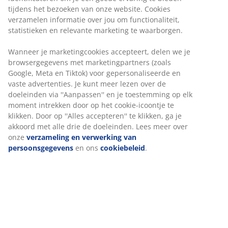
GREENFIRST® hoes
: Met anti-huisstofmijt
tijdens het bezoeken van onze website. Cookies
eigenschappen
verzamelen informatie over jou om functionaliteit,
DREAMZONE®:
Kwaliteitsmatrassen en -bedden
statistieken en relevante marketing te waarborgen.
voor een betaalbare prijs, exclusief verkrijgbaar
Wanneer je marketingcookies accepteert, delen we je
bij JYSK
browsergegevens met marketingpartners (zoals
100 dagen proefperiode en 25 jaar garantie:
Een
Google, Meta en Tiktok) voor gepersonaliseerde en
vertrouwde en duurzame keuze
vaste advertenties. Je kunt meer lezen over de
doeleinden via ''Aanpassen'' en je toestemming op elk
Hard matras
moment intrekken door op het cookie-icoontje te
Een hard matras helpt het lichaamsgewicht gelijkmatig
klikken. Door op ''Alles accepteren'' te klikken, ga je
te verdelen, wat zorgt voor een stabiel ligoppervlak en
akkoord met alle drie de doeleinden. Lees meer over
optimale ondersteuning gedurende de hele nacht.
onze
verzameling en verwerking van
Comfort is persoonlijk, maar over het algemeen geldt:
persoonsgegevens
en ons
cookiebeleid
.
hoe zwaarder je bent, hoe steviger je matras moet zijn,
en omgekeerd. De matras moet zacht of stevig genoeg
zijn om je wervelkolom in een rechte lijn te houden.
1 topmatras met latex
Latex voelt veerkrachtig en soepel aan. Het past zich
snel aan je bewegingen aan en biedt je nacht na nacht