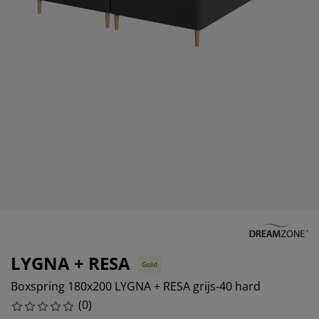
eubelonderhoud en accessoires
uitenverlichting
orgordijnen
oeslakens
edframes
rlichting
aamfolie
amperen
ledingkasten
edbodems
uishoud
ccessoires
laapkamermeubels
attenbodems
inderkamer
indermatrassen
assen en strijken
inderbedden
LYGNA + RESA
Gold
Boxspring 180x200 LYGNA + RESA grijs-40 hard
(
0
)