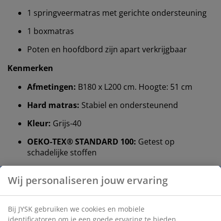
1 springveermatras met gerichte ondersteuning
1 boxmatras
Poten en hoofdbord zijn apart verkrijgbaar
Kenmerken
Afmetingen:
B180 x L200 cm. Hoogte: 51 cm
Hard matras:
Stabiel en ondersteunend
Kleur:
Grijs-40
OEKO-TEX® STANDARD 100:
Getest op
schadelijke stoffen
®
FSC
Mix:
Hout en bosmaterialen in deze
Wij personaliseren jouw ervaring
springveermatras en bodem zijn afkomstig uit
®
FSC
-gecertificeerde, gerecycleerde of
gecontroleerde bronnen
Bij JYSK gebruiken we cookies en mobiele
identificatoren om je een goede ervaring te bieden