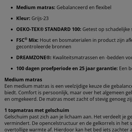
Medium matras:
Gebalanceerd en flexibel
Kleur:
Grijs-23
OEKO-TEX® STANDARD 100:
Getest op schadelijke 
®
FSC
Mix:
Hout en bosmaterialen in product zijn afk
gecontroleerde bronnen
DREAMZONE®:
Kwaliteitsmatrassen en -bedden voor 
100 dagen proefperiode en 25 jaar garantie:
Een b
Medium matras
Een medium matras is een veelzijdige keuze die gebalan
biedt. Comfort is persoonlijk, maar over het algemeen gel
en omgekeerd. De matras moet zacht of stevig genoeg zijn
1 topmatras met gelschuim
Gelschuim past zich aan je lichaam aan. Het verdeelt je g
vermindert. De opencelstructuur en de gelkorrels in het 
overtollige warmte af. Hierdoor kan het bed iets zachter