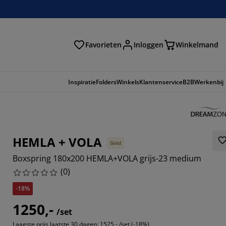
Favorieten
Inloggen
Winkelmand
n
Inspiratie
Folders
Winkels
Klantenservice
B2B
Werkenbij
HEMLA + VOLA
Gold
Boxspring 180x200 HEMLA+VOLA grijs-23 medium
(
0
)
-18%
1250,-
/set
Laagste prijs laatste 30 dagen:
1525,- /set (-18%)