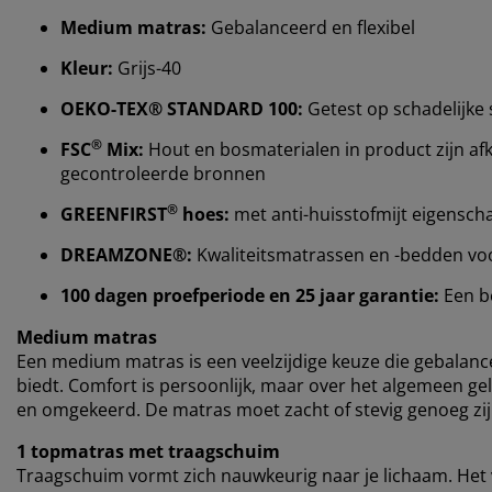
Medium matras:
Gebalanceerd en flexibel
Kleur:
Grijs-40
OEKO-TEX® STANDARD 100:
Getest op schadelijke 
®
FSC
Mix:
Hout en bosmaterialen in product zijn afk
gecontroleerde bronnen
®
GREENFIRST
hoes:
met anti-huisstofmijt eigensc
DREAMZONE®:
Kwaliteitsmatrassen en -bedden voor 
100 dagen proefperiode en 25 jaar garantie:
Een b
Medium matras
Een medium matras is een veelzijdige keuze die gebalan
biedt. Comfort is persoonlijk, maar over het algemeen gel
en omgekeerd. De matras moet zacht of stevig genoeg zijn
1 topmatras met traagschuim
Traagschuim vormt zich nauwkeurig naar je lichaam. Het v