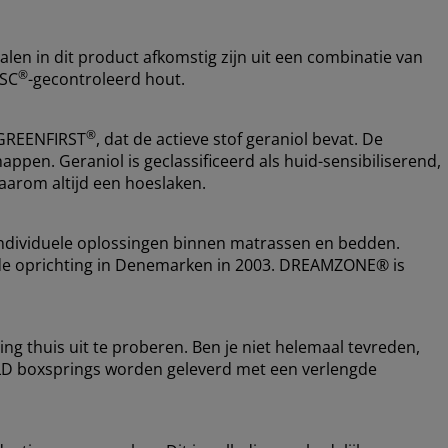
alen in dit product afkomstig zijn uit een combinatie van
®
FSC
-gecontroleerd hout.
®
 GREENFIRST
, dat de actieve stof geraniol bevat. De
appen. Geraniol is geclassificeerd als huid-sensibiliserend,
arom altijd een hoeslaken.
ndividuele oplossingen binnen matrassen en bedden.
nds de oprichting in Denemarken in 2003. DREAMZONE® is
ing thuis uit te proberen. Ben je niet helemaal tevreden,
OLD boxsprings worden geleverd met een verlengde