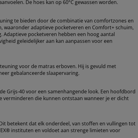
r aanvoelen. De hoes kan op 60°C gewassen worden.
uning te bieden door de combinatie van comfortzones en
gen, waaronder adaptieve pocketveren en Comfort+ schuim,
ng. Adaptieve pocketveren hebben een hoog aantal
vigheid geleidelijker aan kan aanpassen voor een
teuning voor de matras erboven. Hij is gevuld met
meer gebalanceerde slaapervaring.
ode Grijs-40 voor een samenhangende look. Een hoofdbord
 te verminderen die kunnen ontstaan wanneer je er dicht
t betekent dat elk onderdeel, van stoffen en vullingen tot
EX® instituten en voldoet aan strenge limieten voor