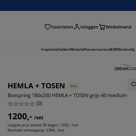
Favorieten
Inloggen
Winkelmand
n
Inspiratie
Folders
Winkels
Klantenservice
B2B
Werkenbij
HEMLA + TOSEN
Gold
Boxspring 180x200 HEMLA + TOSEN grijs-40 medium
(
0
)
1200,-
/set
Laagste prijs laatste 30 dagen:
1200,- /set
Normale verkoopprijs:
2399,- /set