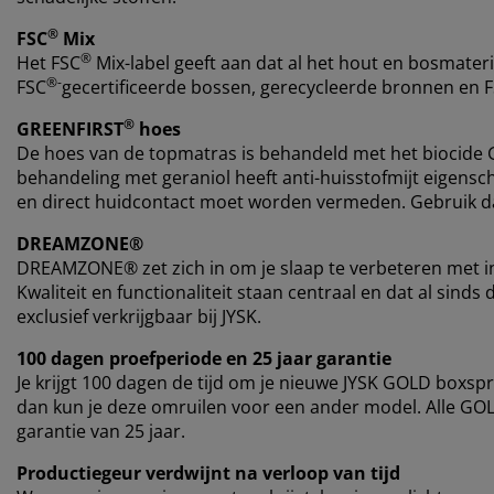
®
FSC
Mix
®
Het FSC
Mix-label geeft aan dat al het hout en bosmateri
®-
FSC
gecertificeerde bossen, gerecycleerde bronnen en 
®
GREENFIRST
hoes
De hoes van de topmatras is behandeld met het biocide
behandeling met geraniol heeft anti-huisstofmijt eigensch
en direct huidcontact moet worden vermeden. Gebruik da
DREAMZONE®
DREAMZONE® zet zich in om je slaap te verbeteren met i
Kwaliteit en functionaliteit staan centraal en dat al si
exclusief verkrijgbaar bij JYSK.
100 dagen proefperiode en 25 jaar garantie
Je krijgt 100 dagen de tijd om je nieuwe JYSK GOLD boxspr
dan kun je deze omruilen voor een ander model. Alle G
garantie van 25 jaar.
Productiegeur verdwijnt na verloop van tijd