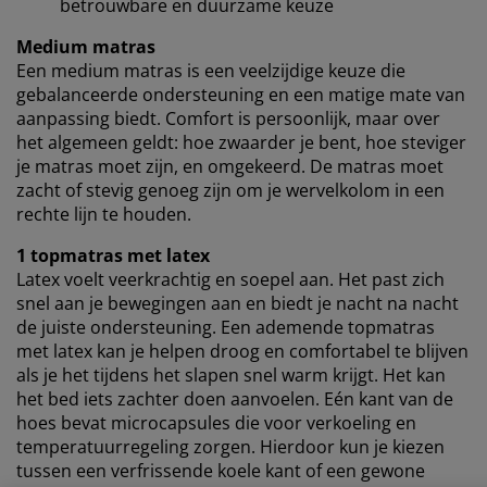
betrouwbare en duurzame keuze
Wanneer je marketingcookies accepteert, delen we je
browsergegevens met marketingpartners (zoals
Medium matras
Google, Meta en Tiktok) voor gepersonaliseerde en
Een medium matras is een veelzijdige keuze die
vaste advertenties. Je kunt meer lezen over de
gebalanceerde ondersteuning en een matige mate van
doeleinden via ''Aanpassen'' en je toestemming op elk
aanpassing biedt. Comfort is persoonlijk, maar over
moment intrekken door op het cookie-icoontje te
het algemeen geldt: hoe zwaarder je bent, hoe steviger
klikken. Door op ''Alles accepteren'' te klikken, ga je
je matras moet zijn, en omgekeerd. De matras moet
akkoord met alle drie de doeleinden. Lees meer over
zacht of stevig genoeg zijn om je wervelkolom in een
onze
verzameling en verwerking van
rechte lijn te houden.
persoonsgegevens
en ons
cookiebeleid
.
1 topmatras met latex
Latex voelt veerkrachtig en soepel aan. Het past zich
snel aan je bewegingen aan en biedt je nacht na nacht
de juiste ondersteuning. Een ademende topmatras
met latex kan je helpen droog en comfortabel te blijven
als je het tijdens het slapen snel warm krijgt. Het kan
het bed iets zachter doen aanvoelen. Eén kant van de
hoes bevat microcapsules die voor verkoeling en
temperatuurregeling zorgen. Hierdoor kun je kiezen
tussen een verfrissende koele kant of een gewone