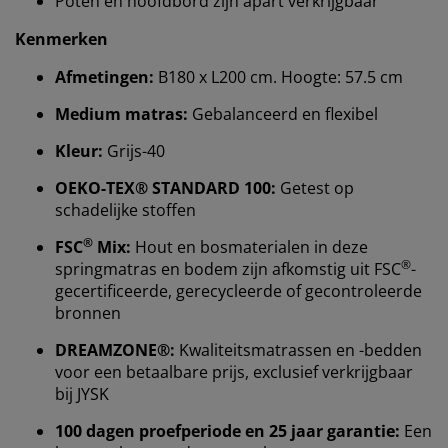
Poten en hoofdbord zijn apart verkrijgbaar
Kenmerken
Afmetingen:
B180 x L200 cm. Hoogte: 57.5 cm
Medium matras:
Gebalanceerd en flexibel
Kleur:
Grijs-40
OEKO-TEX® STANDARD 100:
Getest op
schadelijke stoffen
®
FSC
Mix:
Hout en bosmaterialen in deze
®
springmatras en bodem zijn afkomstig uit FSC
-
Wij personaliseren jouw ervaring
gecertificeerde, gerecycleerde of gecontroleerde
bronnen
Bij JYSK gebruiken we cookies en mobiele
DREAMZONE®:
Kwaliteitsmatrassen en -bedden
identificatoren om je een goede ervaring te bieden
voor een betaalbare prijs, exclusief verkrijgbaar
tijdens het bezoeken van onze website. Cookies
bij JYSK
verzamelen informatie over jou om functionaliteit,
statistieken en relevante marketing te waarborgen.
100 dagen proefperiode en 25 jaar garantie:
Een