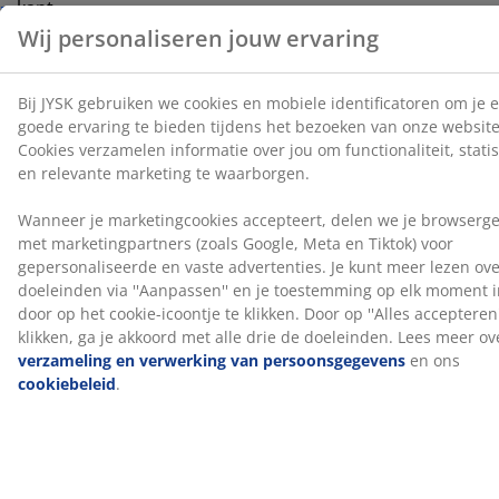
kant.
1 springveermatras met gerichte ondersteuning
De springveermatras is ontworpen om gerichte
ondersteuning te bieden door de combinatie van
comfortzones en lagen. Hij is verdeeld in 5
comfortzones en 3 comfortlagen, waaronder adaptieve
pocketveren en Comfort+ schuim, die elk bijdragen aan
de diepte en algehele ondersteuning. Adaptieve
pocketveren hebben een hoog aantal windingen. Dit
ontwerp zorgt ervoor dat de veer haar stevigheid
geleidelijker aan kan aanpassen voor een consistente
ondersteuning.
1 boxmatras
Het boxmatras zorgt voor verbeterde stabiliteit en
ondersteuning voor de matras erboven. Hij is gevuld
met pocketveren en polyetherschuim, wat bijdraagt
aan een meer gebalanceerde slaapervaring.
Kleur