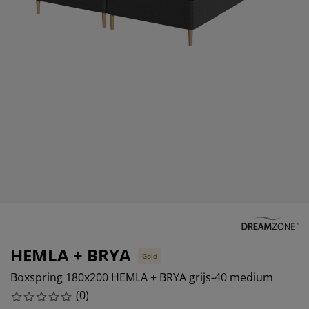
eubelonderhoud en accessoires
uitenverlichting
orgordijnen
oeslakens
edframes
rlichting
aamfolie
amperen
ledingkasten
edbodems
uishoud
ccessoires
laapkamermeubels
attenbodems
inderkamer
indermatrassen
assen en strijken
inderbedden
HEMLA + BRYA
Gold
Boxspring 180x200 HEMLA + BRYA grijs-40 medium
(
0
)